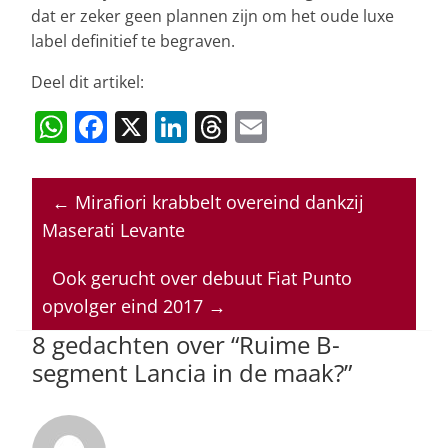
dat er zeker geen plannen zijn om het oude luxe
label definitief te begraven.
Deel dit artikel:
W
F
X
Li
T
E
h
a
n
h
m
at
c
k
re
ai
←
Mirafiori krabbelt overeind dankzij
s
e
e
a
l
Maserati Levante
A
b
dI
d
p
o
n
s
Ook gerucht over debuut Fiat Punto
opvolger eind 2017
→
p
o
8 gedachten over “
Ruime B-
k
segment Lancia in de maak?
”