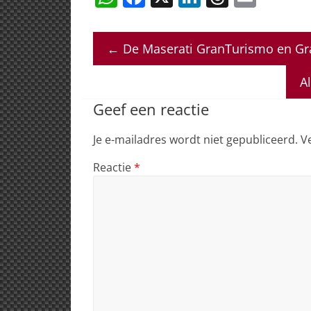
h
a
n
h
m
at
c
k
re
ai
←
De Maserati GranTurismo en Gra
s
e
e
a
l
A
b
dI
d
A
p
o
n
s
Geef een reactie
p
o
Je e-mailadres wordt niet gepubliceerd.
V
k
Reactie
*