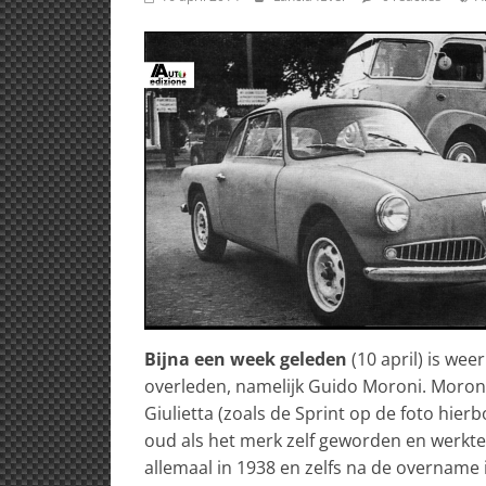
Bijna een week geleden
(10 april) is wee
overleden, namelijk Guido Moroni. Moroni 
Giulietta (zoals de Sprint op de foto hierb
oud als het merk zelf geworden en werkte 
allemaal in 1938 en zelfs na de overname in