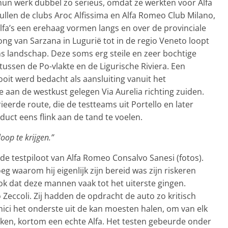
hun werk dubbel zo serieus, omdat ze werkten voor Alfa
len de clubs Aroc Alfissima en Alfa Romeo Club Milano,
lfa’s een erehaag vormen langs en over de provinciale
ong van Sarzana in Lugurië tot in de regio Veneto loopt
s landschap. Deze soms erg steile en zeer bochtige
tussen de Po-vlakte en de Ligurische Riviera. Een
oit werd bedacht als aansluiting vanuit het
e aan de westkust gelegen Via Aurelia richting zuiden.
eerde route, die de testteams uit Portello en later
duct eens flink aan de tand te voelen.
oop te krijgen.”
e testpiloot van Alfa Romeo Consalvo Sanesi (fotos).
g waarom hij eigenlijk zijn bereid was zijn riskeren
ook dat deze mannen vaak tot het uiterste gingen.
ccoli. Zij hadden de opdracht de auto zo kritisch
ici het onderste uit de kan moesten halen, om van elk
ken, kortom een echte Alfa. Het testen gebeurde onder