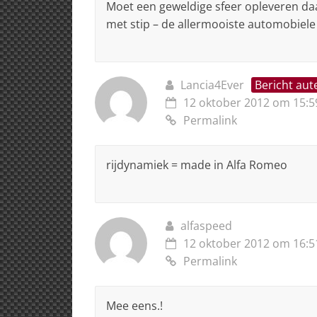
Moet een geweldige sfeer opleveren daa
met stip – de allermooiste automobiele
Lancia4Ever
Bericht aut
12 oktober 2012 om 15:5
Permalink
rijdynamiek = made in Alfa Romeo
alfaspeed
12 oktober 2012 om 16:5
Permalink
Mee eens.!