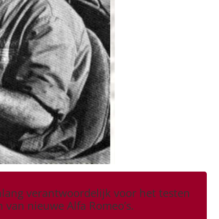
lang verantwoordelijk voor het testen
n van nieuwe Alfa Romeo’s.