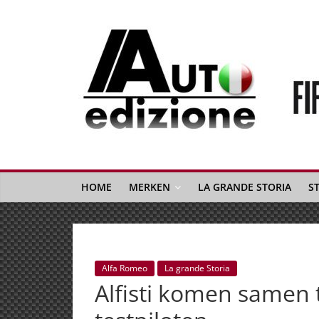
Spring
naar
inhoud
Auto
Edizione
La
Gazetta
HOME
MERKEN
LA GRANDE STORIA
S
dell'Automobile
Italiana
|
Italiaans
Alfa Romeo
La grande Storia
autonieuws
Alfisti komen samen 
&
lifestyle