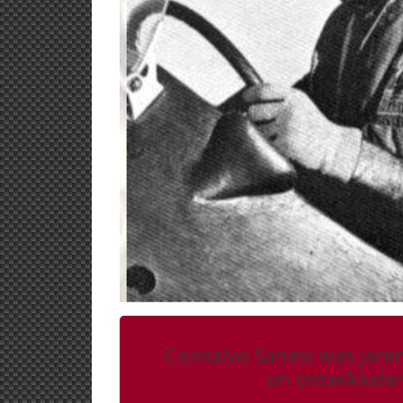
Consalvo Sanesi was jaren
en ontwikkele