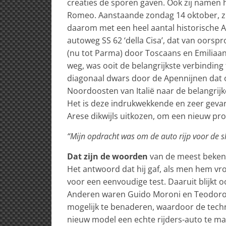
creaties de sporen gaven. Ook zij namen 
Romeo. Aanstaande zondag 14 oktober, zul
daarom met een heel aantal historische A
autoweg SS 62 ‘della Cisa’, dat van oorspr
(nu tot Parma) door Toscaans en Emiliaan
weg, was ooit de belangrijkste verbinding 
diagonaal dwars door de Apennijnen dat o
Noordoosten van Italië naar de belangrijk
Het is deze indrukwekkende en zeer gevari
Arese dikwijls uitkozen, om een nieuw pro
“Mijn opdracht was om de auto rijp voor de sl
Dat zijn de woorden
van de meest bekend
Het antwoord dat hij gaf, als men hem vroe
voor een eenvoudige test. Daaruit blijkt 
Anderen waren Guido Moroni en Teodoro Ze
mogelijk te benaderen, waardoor de techn
nieuw model een echte rijders-auto te ma