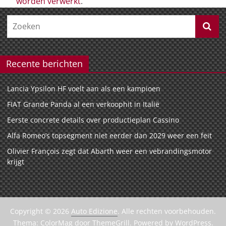
worden verwerkt
.
Recente berichten
Lancia Ypsilon HF voelt aan als een kampioen
FIAT Grande Panda al een verkoophit in Italië
Eerste concrete details over productieplan Cassino
Alfa Romeo’s topsegment niet eerder dan 2029 weer een feit
Olivier François zegt dat Abarth weer een vebrandingsmotor
krijgt
Copyright © 2026
Auto Edizione
. Alle rechten voorbehouden.
Thema:
ColorMag
door ThemeGrill. Powered by
WordPress
.