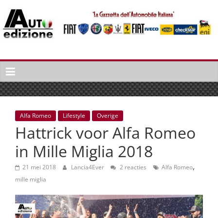
Spring
naar
inhoud
Auto
Edizione
La
Gazetta
dell'Automobile
Alfa Romeo
Lifestyle
Overige
Italiana
Hattrick voor Alfa Romeo
|
Italiaans
in Mille Miglia 2018
autonieuws
,
&
21 mei 2018
Lancia4Ever
2 reacties
Alfa Romeo
lifestyle
mille miglia