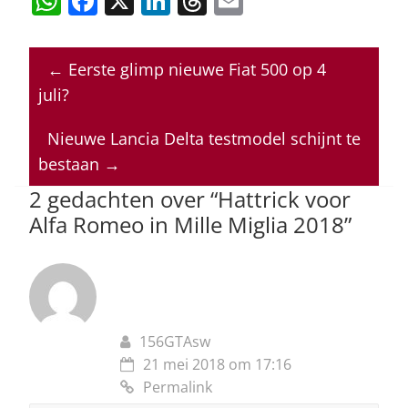
W
F
X
Li
T
E
h
a
n
h
m
at
c
k
re
ai
←
Eerste glimp nieuwe Fiat 500 op 4
s
e
e
a
l
juli?
A
b
dI
d
p
o
n
s
Nieuwe Lancia Delta testmodel schijnt te
bestaan
→
p
o
2 gedachten over “
Hattrick voor
k
Alfa Romeo in Mille Miglia 2018
”
156GTAsw
21 mei 2018 om 17:16
Permalink