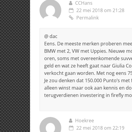
CCHans
22 mei 2018 om 21:28
Permalink
@ dac
Eens. De meeste merken proberen meer
BMW met 2, VW met Uppies. Nieuwe mode
oren, soms met overeenkomende suvver
geld en wat ze heeft gaat naar Giulia C
verkocht gaan worden. Met nog eens 
Je zou denken dat 150.000 Punto’s met fi
alleen winst maar ook aan kennis en do
terugverdienen investering in firefly m
Hoekree
22 mei 2018 om 22:19