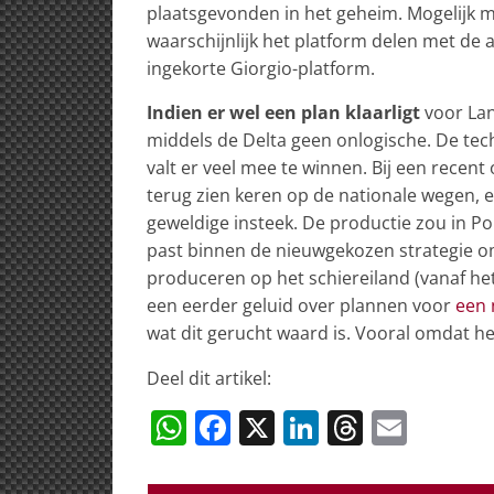
plaatsgevonden in het geheim. Mogelijk me
waarschijnlijk het platform delen met de
ingekorte Giorgio-platform.
Indien er wel een plan klaarligt
voor Lan
middels de Delta geen onlogische. De techn
valt er veel mee te winnen. Bij een recent 
terug zien keren op de nationale wegen,
geweldige insteek. De productie zou in P
past binnen de nieuwgekozen strategie om
produceren op het schiereiland (vanaf he
een eerder geluid over plannen voor
een 
wat dit gerucht waard is. Vooral omdat he
Deel dit artikel:
W
F
X
Li
T
E
h
a
n
h
m