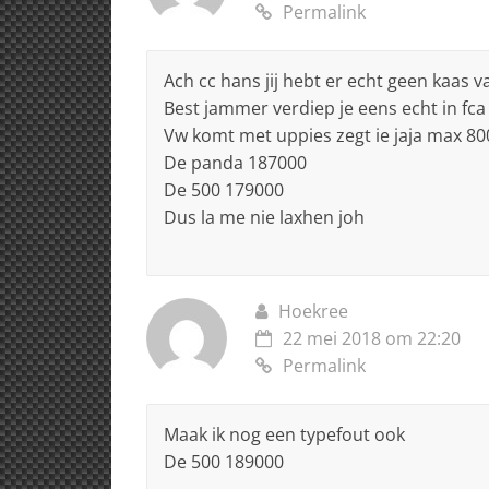
Permalink
Ach cc hans jij hebt er echt geen kaas v
Best jammer verdiep je eens echt in fca 
Vw komt met uppies zegt ie jaja max 800
De panda 187000
De 500 179000
Dus la me nie laxhen joh
Hoekree
22 mei 2018 om 22:20
Permalink
Maak ik nog een typefout ook
De 500 189000