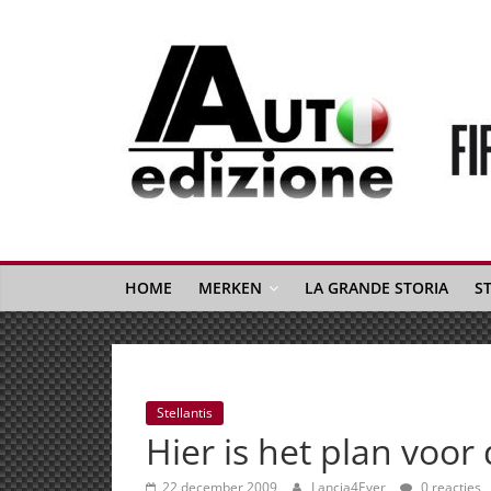
Spring
naar
inhoud
Auto
Edizione
La
Gazetta
HOME
MERKEN
LA GRANDE STORIA
S
dell'Automobile
Italiana
|
Italiaans
Stellantis
autonieuws
Hier is het plan voor
&
lifestyle
22 december 2009
Lancia4Ever
0 reacties