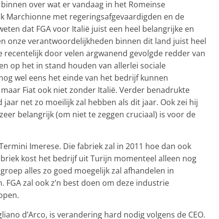
 binnen over wat er vandaag in het Romeinse
ak Marchionne met regeringsafgevaardigden en de
eten dat FGA voor Italië juist een heel belangrijke en
en onze verantwoordelijkheden binnen dit land juist heel
e recentelijk door velen argwanend gevolgde redder van
en op het in stand houden van allerlei sociale
nog wel eens het einde van het bedrijf kunnen
, maar Fiat ook niet zonder Italië. Verder benadrukte
ar net zo moeilijk zal hebben als dit jaar. Ook zei hij
zeer belangrijk (om niet te zeggen cruciaal) is voor de
Termini Imerese. Die fabriek zal in 2011 hoe dan ook
riek kost het bedrijf uit Turijn momenteel alleen nog
 groep alles zo goed moegelijk zal afhandelen in
 FGA zal ook z’n best doen om deze industrie
kopen.
liano d’Arco, is verandering hard nodig volgens de CEO.