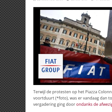
Terwijl de protesten op het Piazza Colon
voortduurt (*foto), was er vandaag dan to
vergadering ging door
ondanks de afwezi