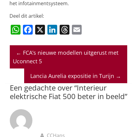
het infotainmentsysteem.
Deel dit artikel:
W
F
X
Li
T
E
h
a
n
h
m
at
c
k
re
ai
←
FCA’s nieuwe modellen uitgerust met
s
e
e
a
l
Uconnect 5
A
b
dI
d
p
o
n
s
Lancia Aurelia expositie in Turijn
→
p
o
Een gedachte over “
Interieur
elektrische Fiat 500 beter in beeld
”
k
CCHans