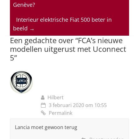
s
e
e
a
l
Genève?
A
b
dI
d
p
o
n
s
Interieur elektrische Fiat 500 beter in
beeld
→
p
o
Een gedachte over “
FCA’s nieuwe
k
modellen uitgerust met Uconnect
5
”
Hilbert
3 februari 2020 om 10:55
Permalink
Lancia moet gewoon terug