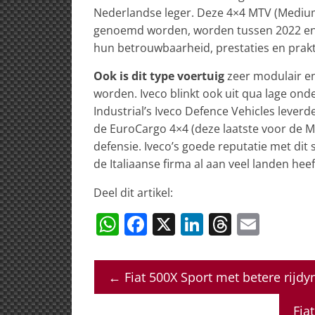
Nederlandse leger. Deze 4×4 MTV (Medium 
genoemd worden, worden tussen 2022 en 
hun betrouwbaarheid, prestaties en prak
Ook is dit type voertuig
zeer modulair en
worden. Iveco blinkt ook uit qua lage o
Industrial’s Iveco Defence Vehicles leverd
de EuroCargo 4×4 (deze laatste voor de M
defensie. Iveco’s goede reputatie met dit 
de Italiaanse firma al aan veel landen hee
Deel dit artikel:
W
F
X
Li
T
E
h
a
n
h
m
at
c
k
re
ai
←
Fiat 500X Sport met betere rijd
s
e
e
a
l
A
b
dI
d
Fia