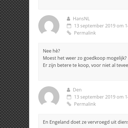
HansNL
13 september 2019 om 1
Permalink
Nee hè?
Moest het weer zo goedkoop mogelijk?
Er zijn betere te koop, voor niet al teve
Den
13 september 2019 om 1
Permalink
En Engeland doet ze vervroegd uit dien