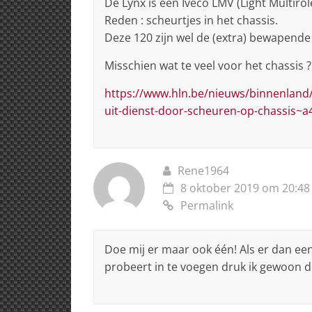
De Lynx is een Iveco LMV (Light Multirol
Reden : scheurtjes in het chassis.
Deze 120 zijn wel de (extra) bewapende 
Misschien wat te veel voor het chassis ?
https://www.hln.be/nieuws/binnenland/d
uit-dienst-door-scheuren-op-chassis~
Rene1964
8 oktober 2019 om 20:48
Permalink
Doe mij er maar ook één! Als er dan e
probeert in te voegen druk ik gewoon d