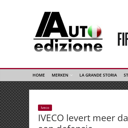
Spring
naar
inhoud
Auto
Edizione
La
Gazetta
HOME
MERKEN
LA GRANDE STORIA
S
dell'Automobile
Italiana
|
Italiaans
Iveco
autonieuws
IVECO levert meer d
&
lifestyle