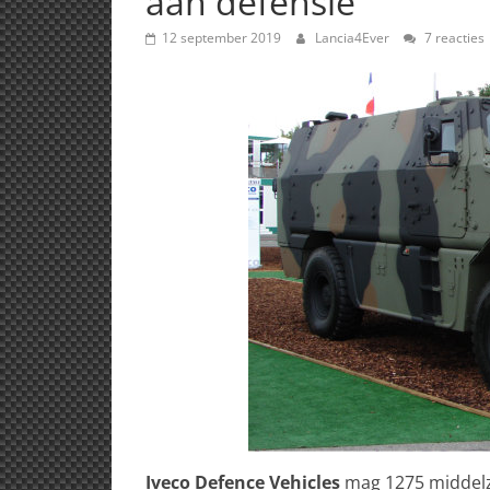
aan defensie
12 september 2019
Lancia4Ever
7 reacties
Iveco Defence Vehicles
mag 1275 middelz