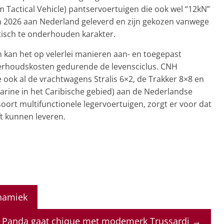
Tactical Vehicle) pantservoertuigen die ook wel “12kN”
2026 aan Nederland geleverd en zijn gekozen vanwege
tisch te onderhouden karakter.
 kan het op velerlei manieren aan- en toegepast
nderhoudskosten gedurende de levensciclus. CNH
e ook al de vrachtwagens Stralis 6×2, de Trakker 8×8 en
arine in het Caribische gebied) aan de Nederlandse
soort multifunctionele legervoertuigen, zorgt er voor dat
ft kunnen leveren.
ynamiek
t Panda gaat chique met modemerk Trussardi
→