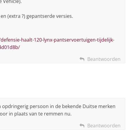
e Vehicle).
en (extra ?) gepantserde versies.
efensie-haalt-120-lynx-pantservoertuigen-tijdelijk-
a4d01d8b/
Beantwoorden
en opdringerig persoon in de bekende Duitse merken
oor in plaats van te remmen nu.
Beantwoorden