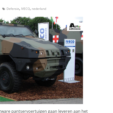
,
,
Defensie
IVECO
nederland
ware pantservoertuigen gaan leveren aan het