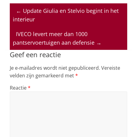
at
c
k
re
ai
←
Update Giulia en Stelvio begint in het
s
e
e
a
l
interieur
A
b
dI
d
p
o
n
s
IVECO levert meer dan 1000
pantservoertuigen aan defensie
→
p
o
k
Geef een reactie
Je e-mailadres wordt niet gepubliceerd.
Vereiste
velden zijn gemarkeerd met
*
Reactie
*