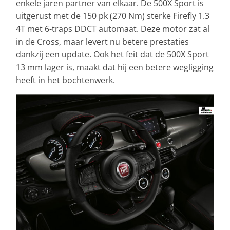
enkele jaren partner van elkaar. De 500X Sport is
uitgerust met de 150 pk (270 Nm) sterke Firefly 1.3
4T met 6-traps DDCT automaat. Deze motor zat al
in de Cross, maar levert nu betere prestaties
dankzij een update. Ook het feit dat de 500X Sport
13 mm lager is, maakt dat hij een betere wegligging
heeft in het bochtenwerk.