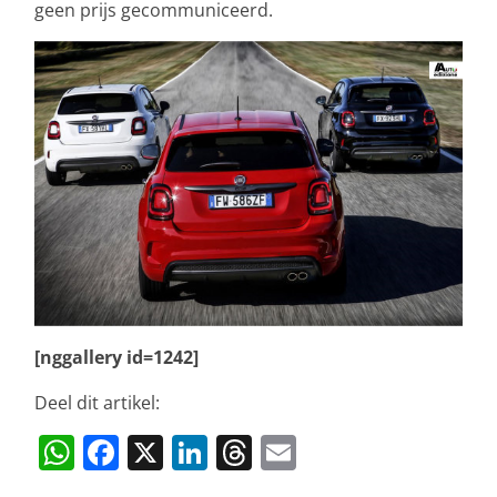
geen prijs gecommuniceerd.
[nggallery id=1242]
Deel dit artikel:
W
F
X
Li
T
E
h
a
n
h
m