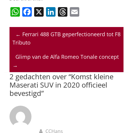
W
F
X
Li
T
E
h
a
n
h
m
at
c
k
re
ai
←
Ferrari 488 GTB geperfectioneerd tot F8
s
e
e
a
l
Tributo
A
b
dI
d
p
o
n
s
Glimp van de Alfa Romeo Tonale concept
→
p
o
2 gedachten over “
Komst kleine
k
Maserati SUV in 2020 officieel
bevestigd
”
CCHans