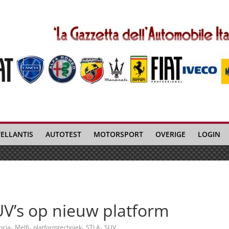
TELLANTIS
AUTOTEST
MOTORSPORT
OVERIGE
LOGIN
UV’s op nieuw platform
,
,
,
,
ncia
Melfi
platformtechniek
STLA
SUV