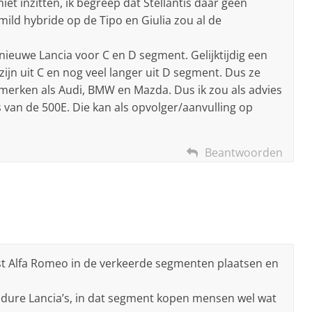
iet inzitten, ik begreep dat Stellantis daar geen
mild hybride op de Tipo en Giulia zou al de
nieuwe Lancia voor C en D segment. Gelijktijdig een
zijn uit C en nog veel langer uit D segment. Dus ze
erken als Audi, BMW en Mazda. Dus ik zou als advies
 van de 500E. Die kan als opvolger/aanvulling op
Beantwoorden
rst Alfa Romeo in de verkeerde segmenten plaatsen en
r dure Lancia’s, in dat segment kopen mensen wel wat