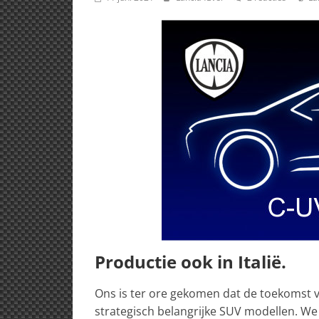
Productie ook in Italië.
Ons is ter ore gekomen dat de toekomst v
strategisch belangrijke SUV modellen. W