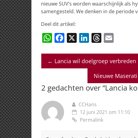
nieuwe SUV’s worden waarschijnlijk als hy
samengesteld. We denken in de periode v
Deel dit artikel:
W
F
X
Li
T
E
h
a
n
h
m
at
c
k
re
ai
←
Lancia wil doelgroep verbrede
s
e
e
a
l
A
b
dI
d
Nieuwe Maserati 
p
o
n
s
2 gedachten over “
Lancia ko
p
o
k
CCHans
12 juni 2021 om 11:10
Permalink