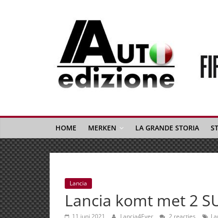
Spring
naar
inhoud
Auto
Edizione
La
Gazetta
HOME
MERKEN
LA GRANDE STORIA
S
dell'Automobile
Italiana
|
Italiaans
Lancia
autonieuws
Lancia komt met 2 S
&
lifestyle
11 juni 2021
Lancia4Ever
2 reacties
La