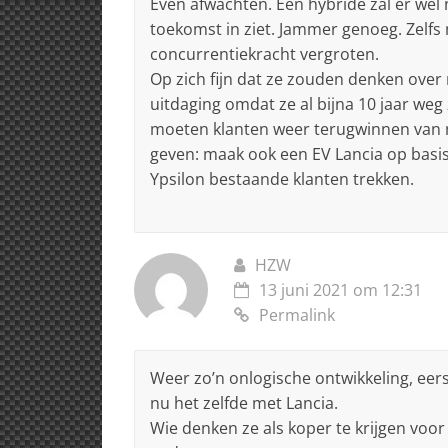
Even afwachten. Een hybride zal er wel n
toekomst in ziet. Jammer genoeg. Zelfs 
concurrentiekracht vergroten.
Op zich fijn dat ze zouden denken over 
uitdaging omdat ze al bijna 10 jaar weg 
moeten klanten weer terugwinnen van m
geven: maak ook een EV Lancia op basis
Ypsilon bestaande klanten trekken.
HZW
13 juni 2021 om 12:31
Permalink
Weer zo’n onlogische ontwikkeling, ee
nu het zelfde met Lancia.
Wie denken ze als koper te krijgen voo