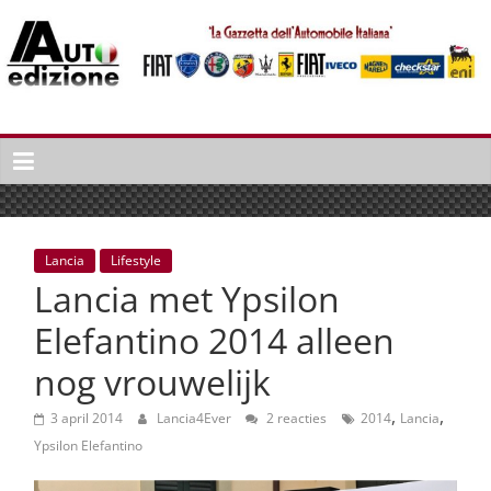
Spring
naar
inhoud
Auto
Edizione
La
Gazetta
dell'Automobile
Lancia
Lifestyle
Italiana
Lancia met Ypsilon
|
Italiaans
Elefantino 2014 alleen
autonieuws
nog vrouwelijk
&
lifestyle
,
,
3 april 2014
Lancia4Ever
2 reacties
2014
Lancia
Ypsilon Elefantino