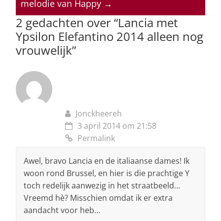
melodie van Happy
→
p
o
2 gedachten over “
Lancia met
k
Ypsilon Elefantino 2014 alleen nog
vrouwelijk
”
Jonckheereh
3 april 2014 om 21:58
Permalink
Awel, bravo Lancia en de italiaanse dames! Ik
woon rond Brussel, en hier is die prachtige Y
toch redelijk aanwezig in het straatbeeld…
Vreemd hè? Misschien omdat ik er extra
aandacht voor heb…