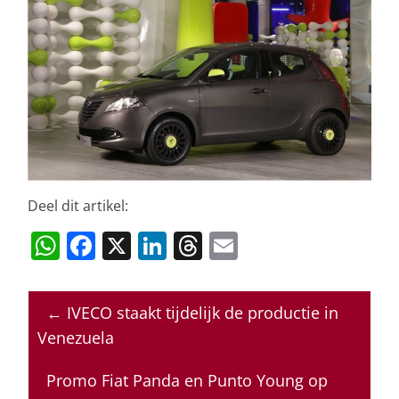
Deel dit artikel:
W
F
X
Li
T
E
h
a
n
h
m
at
c
k
re
ai
←
IVECO staakt tijdelijk de productie in
s
e
e
a
l
Venezuela
A
b
dI
d
p
o
n
s
Promo Fiat Panda en Punto Young op