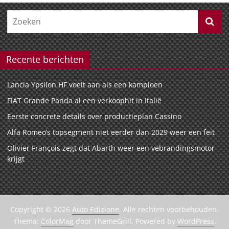
Recente berichten
Lancia Ypsilon HF voelt aan als een kampioen
FIAT Grande Panda al een verkoophit in Italië
Eerste concrete details over productieplan Cassino
Alfa Romeo’s topsegment niet eerder dan 2029 weer een feit
Olivier François zegt dat Abarth weer een vebrandingsmotor
krijgt
Copyright © 2026
Auto Edizione
. Alle rechten voorbehouden.
Thema:
ColorMag
door ThemeGrill. Powered by
WordPress
.