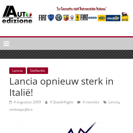
Spring
naar
inhoud
Auto
Edizione
La
Gazetta
dell'Automobile
Lancia
Stellantis
Italiana
Lancia opnieuw sterk in
|
Italiaans
Italië!
autonieuws
,
&
4 augustus 2009
Il Quadrifoglio
0 reacties
Lancia
lifestyle
verkoopcijfers