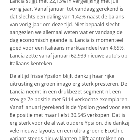
Lancia stijgt met 22,13% in vergelijking met juli
vorig jaar. Vanaf januari tot vandaag gerekend is
dat slechts een daling van 1,42% naast de balans
van vorig jaar om deze tijd. Niet bepaald slecht
aangezien we allemaal weten wat er vandaag de
dag economisch gaande is. Lancia is momenteel
goed voor een Italiaans marktaandeel van 4,65%.
Lancia zette vanaf januari 62,939 nieuwe auto’s op
Italiaans kenteken.
De altijd frisse Ypsilon blijft dankzij haar rijke
uitrusting en groen imago erg sterk presteren. De
Lancia neemt in een drukbezet segment nl. een
stevige 7e positie met 5114 verkochte exemplaren.
Vanaf januari gerekend is de Ypsilon goed voor een
8e positie met maar liefst 30.545 verkopen. Dat is
erg sterk voor de al wat oudere Ypsilon, die dankzij
vele nieuwe layouts en een ultra groene EcoChic
variant steeds nieuw klanten blijft aantrekken op