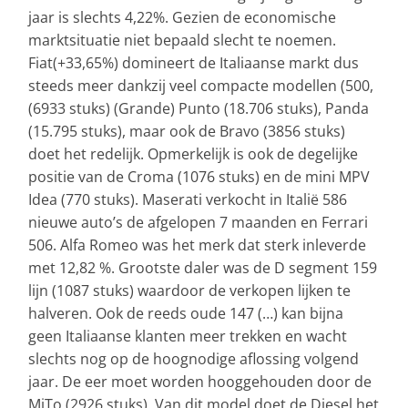
jaar is slechts 4,22%. Gezien de economische
marktsituatie niet bepaald slecht te noemen.
Fiat(+33,65%) domineert de Italiaanse markt dus
steeds meer dankzij veel compacte modellen (500,
(6933 stuks) (Grande) Punto (18.706 stuks), Panda
(15.795 stuks), maar ook de Bravo (3856 stuks)
doet het redelijk. Opmerkelijk is ook de degelijke
positie van de Croma (1076 stuks) en de mini MPV
Idea (770 stuks). Maserati verkocht in Italië 586
nieuwe auto’s de afgelopen 7 maanden en Ferrari
506. Alfa Romeo was het merk dat sterk inleverde
met 12,82 %. Grootste daler was de D segment 159
lijn (1087 stuks) waardoor de verkopen lijken te
halveren. Ook de reeds oude 147 (…) kan bijna
geen Italiaanse klanten meer trekken en wacht
slechts nog op de hoognodige aflossing volgend
jaar. De eer moet worden hooggehouden door de
MiTo (2926 stuks). Van dit model doet de Diesel het