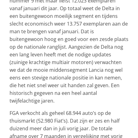
nummer 9 met maar liefst 12.023 exemplaren
vanaf januari dit jaar. Op totaal weet de Delta in
een buitengewoon moeilijk segment en tijdens
slecht economisch weer 13.757 exemplaren aan de
man te brengen vanaf januari. Dat is
buitengewoon hoog en goed voor een zesde plaats
op de nationale ranglijst. Aangezien de Delta nog
een lang leven heeft met de nodige updates
(zuinige krachtige multiair motoren) verwachten
we dat de mooie middensegment Lancia nog wel
eens een stevige nationale positie in kan nemen,
die het niet snel weer uit handen zal geven. Een
historisch gegeven na een heel aantal
twijfelachtige jaren.
FGA verkocht als geheel 68.944 auto’s op de
thuismarkt (52.980 Fiat’s). Dat zijn er zes en half
duizend meer dan in juli vorig jaar. De totale
afname over 7 maanden in vergelijking met vorig