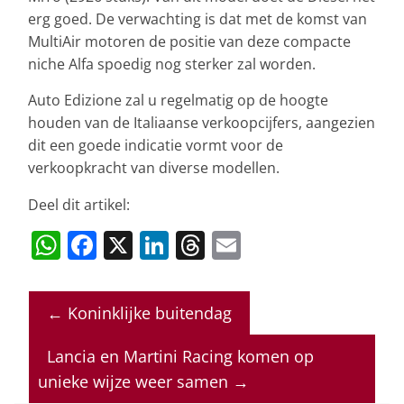
erg goed. De verwachting is dat met de komst van
MultiAir motoren de positie van deze compacte
niche Alfa spoedig nog sterker zal worden.
Auto Edizione zal u regelmatig op de hoogte
houden van de Italiaanse verkoopcijfers, aangezien
dit een goede indicatie vormt voor de
verkoopkracht van diverse modellen.
Deel dit artikel:
W
F
X
Li
T
E
h
a
n
h
m
at
c
k
re
ai
←
Koninklijke buitendag
s
e
e
a
l
A
b
dI
d
Lancia en Martini Racing komen op
p
o
n
s
unieke wijze weer samen
→