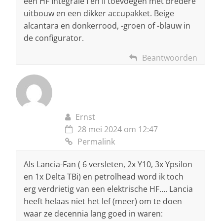
een HF Integrale I en II toevoegen met bredere
uitbouw en een dikker accupakket. Beige
alcantara en donkerrood, -groen of -blauw in
de configurator.
Beantwoorden
Ernst
28 mei 2024 om 12:47
Permalink
Als Lancia-Fan ( 6 versleten, 2x Y10, 3x Ypsilon
en 1x Delta TBi) en petrolhead word ik toch
erg verdrietig van een elektrische HF…. Lancia
heeft helaas niet het lef (meer) om te doen
waar ze decennia lang goed in waren: