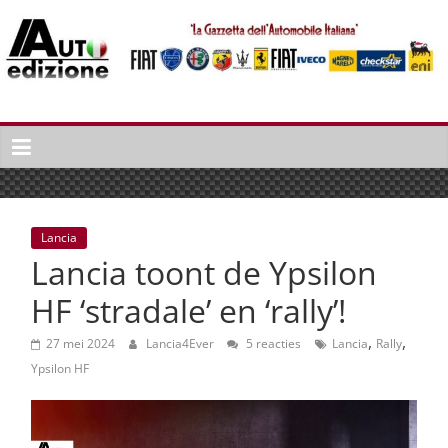
Spring
naar
inhoud
Auto
Edizione
La
Gazetta
dell'Automobile
Lancia
Italiana
Lancia toont de Ypsilon
|
Italiaans
HF ‘stradale’ en ‘rally’!
autonieuws
,
,
&
27 mei 2024
Lancia4Ever
5 reacties
Lancia
Rally
lifestyle
Ypsilon HF