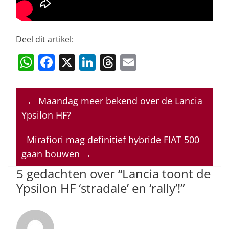
Deel dit artikel:
W
F
X
Li
T
E
h
a
n
h
m
at
c
k
re
ai
←
Maandag meer bekend over de Lancia
s
e
e
a
l
Ypsilon HF?
A
b
dI
d
p
o
n
s
Mirafiori mag definitief hybride FIAT 500
gaan bouwen
→
p
o
5 gedachten over “
Lancia toont de
k
Ypsilon HF ‘stradale’ en ‘rally’!
”