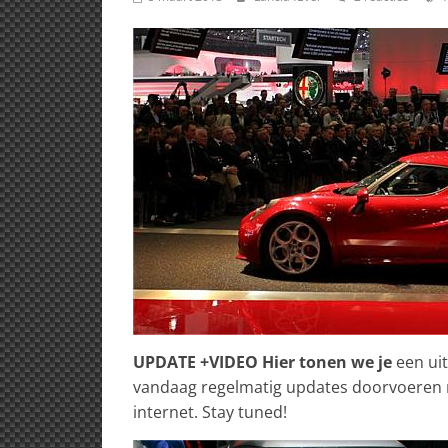
UPDATE +VIDEO Hier tonen we je
een uit
vandaag regelmatig updates doorvoeren 
internet. Stay tuned!