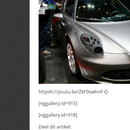
httpvh://youtu.be/ZkF9swhnF-Q
[nggallery id=915]
[nggallery id=918]
Deel dit artikel: