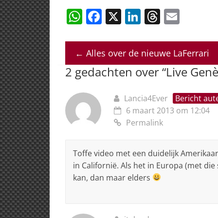
W
F
X
Li
T
E
h
a
n
h
m
at
c
k
re
ai
←
Alles over de nieuwe LaFerrari
s
e
e
a
l
2 gedachten over “
Live Genè
A
b
dI
d
p
o
n
s
Lancia4Ever
Bericht aut
p
o
6 maart 2013 om 12:04
k
Permalink
Toffe video met een duidelijk Amerika
in Californië. Als het in Europa (met d
kan, dan maar elders