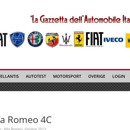
TELLANTIS
AUTOTEST
MOTORSPORT
OVERIGE
LOGIN
lfa Romeo 4C
,
,
c
Alfa Romeo
Genève 2013