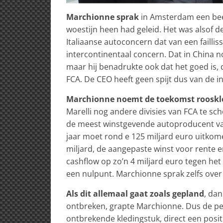
Marchionne sprak
in Amsterdam een beetj
woestijn heen had geleid. Het was alsof de 
Italiaanse autoconcern dat van een fail
intercontinentaal concern. Dat in China no
maar hij benadrukte ook dat het goed is,
FCA. De CEO heeft geen spijt dus van de i
Marchionne noemt de toekomst rooskl
Marelli nog andere divisies van FCA te sche
de meest winstgevende autoproducent va
jaar moet rond e 125 miljard euro uitkom
miljard, de aangepaste winst voor rente en
cashflow op zo’n 4 miljard euro tegen he
een nulpunt. Marchionne sprak zelfs over
Als dit allemaal gaat zoals gepland
, dan
ontbreken, grapte Marchionne. Dus de pers 
ontbrekende kledingstuk, direct een posi