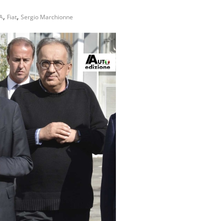
,
,
A
Fiat
Sergio Marchionne