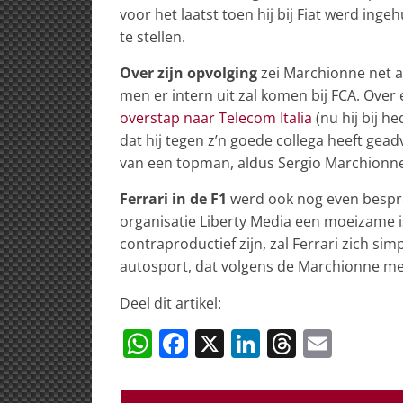
voor het laatst toen hij bij Fiat werd in
te stellen.
Over zijn opvolging
zei Marchionne net al
men er intern uit zal komen bij FCA. Over ee
overstap naar Telecom Italia
(nu hij bij he
dat hij tegen z’n goede collega heeft gea
van een topman, aldus Sergio Marchionne
Ferrari in de F1
werd ook nog even bespro
organisatie Liberty Media een moeizame is
contraproductief zijn, zal Ferrari zich s
autosport, dat volgens de Marchionne mee
Deel dit artikel:
W
F
X
Li
T
E
h
a
n
h
m
at
c
k
re
ai