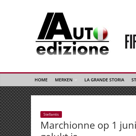
Spring
naar
inhoud
Auto
Edizione
La
Gazetta
HOME
MERKEN
LA GRANDE STORIA
S
dell'Automobile
Italiana
|
Italiaans
Stellantis
autonieuws
Marchionne op 1 juni
&
lifestyle