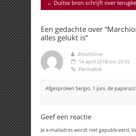
←
Duitse bron schrijft over terugke
s
e
e
a
l
A
b
dI
d
p
o
n
s
Een gedachte over “
Marchion
p
o
alles gelukt is
”
k
dmantione
14 april 2018 om 20:55
Permalink
Afgesproken Sergio, 1 juni, de paparazz
Geef een reactie
Je e-mailadres wordt niet gepubliceerd.
V