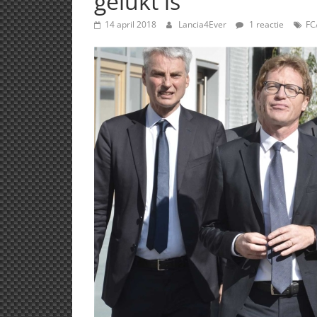
gelukt is
14 april 2018
Lancia4Ever
1 reactie
FC