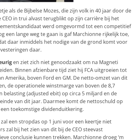
e als de Bijbelse Mozes, die zijn volk in 40 jaar door de
CEO in trui alvast terugblikt op zijn carrière bij het
lissementskandidaat werd omgevormd tot een competitief
g een lange weg te gaan is gaf Marchionne rijkelijk toe,
 dat daar inmiddels het nodige van de grond komt voor
nvesteringen daar.
eurig
en ziet zich niet genoodzaakt om na Magneti
iden. Binnen afzienbare tijd ziet hij FCA uitgroeien tot
n Amerika, boven Ford en GM. De netto-omzet van dit
en, de operationele winstmarge van boven de 8,7
 belasting (adjusted ebit) op circa 5 miljard en de
t einde van dit jaar. Daarmee komt de nettoschuld op
 een toekomstige dividenduitkering.
 zal een stropdas op 1 juni voor een keertje niet
zal bij het zien van dit bij de CEO steevast
tieve conclusie kunnen trekken. Marchionne droeg ‘m