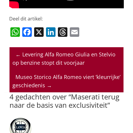
Deel dit artikel:
W
F
X
Li
T
E
h
a
n
h
m
at
c
k
re
ai
←
Levering Alfa Romeo Giulia en Stelvio
s
e
e
a
l
op benzine stopt dit voorjaar
A
b
dI
d
p
o
n
s
Museo Storico Alfa Romeo viert ‘kleurrijke’
geschiedenis
→
p
o
4 gedachten over “
Maserati terug
k
naar de basis van exclusiviteit
”