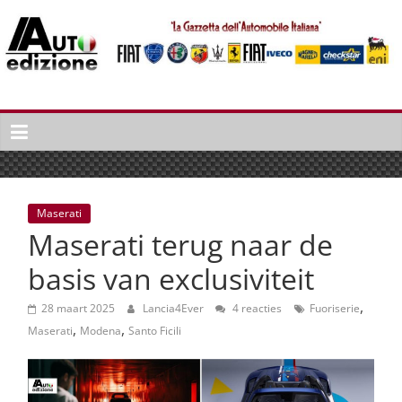
Spring
naar
inhoud
Auto
Edizione
La
Gazetta
dell'Automobile
Maserati
Italiana
Maserati terug naar de
|
Italiaans
basis van exclusiviteit
autonieuws
,
&
28 maart 2025
Lancia4Ever
4 reacties
Fuoriserie
,
,
lifestyle
Maserati
Modena
Santo Ficili