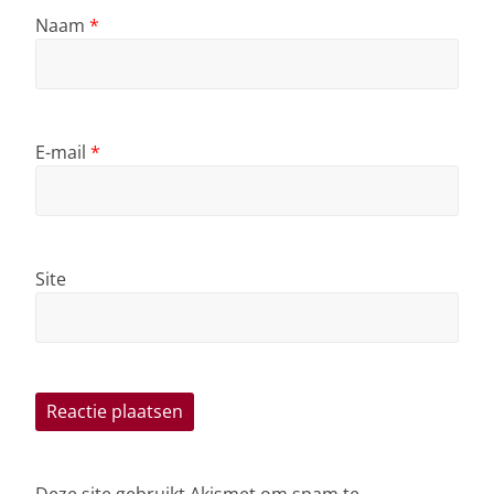
Naam
*
E-mail
*
Site
Deze site gebruikt Akismet om spam te