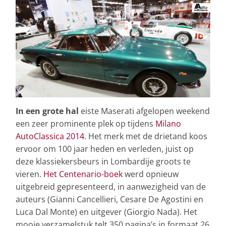
In een grote hal
eiste Maserati afgelopen weekend
een zeer prominente plek op tijdens
Milano
AutoClassica 2014
. Het merk met de drietand koos
ervoor om 100 jaar heden en verleden, juist op
deze klassiekersbeurs in Lombardije groots te
vieren.
Het Centenario-boek
werd opnieuw
uitgebreid gepresenteerd, in aanwezigheid van de
auteurs (Gianni Cancellieri, Cesare De Agostini en
Luca Dal Monte) en uitgever (Giorgio Nada). Het
mooie verzamelstuk telt 350 pagina’s in formaat 26