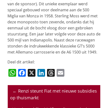
van de sponsor). Dit unieke exemplaar werd
speciaal gebouwd voor deelname aan de 500
Miglia van Monza in 1958. Sterling Moss werd met
deze monoposto toen zevende, ondanks dat hij
eenmaal uit de bocht vloog door een gebroken
stuurstang. Een jaar later volgde voor deze auto de
500 mijl van Indianapolis. Naast deze racewagen
stonden de indrukwekkende klassieke GT’s 5000
met Allemano carrosserie en de A6 1500 uit 1949.
Deel dit artikel:
W
F
X
Li
T
E
h
a
n
h
m
at
c
k
re
ai
←
Renzi steunt Fiat met nieuwe subsidies
s
e
e
a
l
op thuismarkt
A
b
dI
d