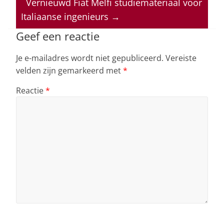
p
o
n
s
Vernieuwd Fiat Melfi studiemateriaal voor
Italiaanse ingenieurs
→
p
o
k
Geef een reactie
Je e-mailadres wordt niet gepubliceerd.
Vereiste
velden zijn gemarkeerd met
*
Reactie
*