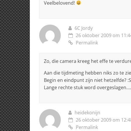
Veelbelovend!
6C Jordy
26 oktober 2009 om 11:4
Permalink
Zo, die camera kreeg het effe te verdure
Aan die tijdmeting hebben niks zo te zi
Begin en eindpunt zijn niet hetzelfde? :
Lange rechte stuk word overgeslagen….
heidekonijn
26 oktober 2009 om 12:4
Permalink