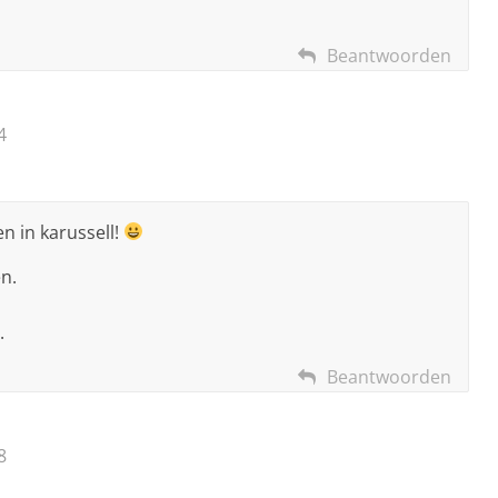
Beantwoorden
4
n in karussell!
en.
S
.
Beantwoorden
8