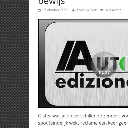
bewijs
25 oktober 2009
Lancia4Ever
4 reacties
Gister was al op verschillende zenders vo
spot (eindelijk wekt reclame een keer geen 