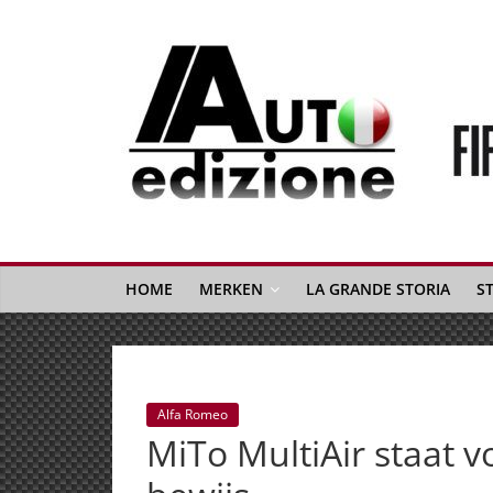
Spring
naar
inhoud
Auto
Edizione
La
Gazetta
HOME
MERKEN
LA GRANDE STORIA
S
dell'Automobile
Italiana
|
Italiaans
Alfa Romeo
autonieuws
MiTo MultiAir staat vo
&
lifestyle