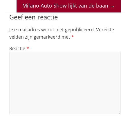
A
b
dI
d
Milano Auto Show lijkt van de baan
→
p
o
n
s
Geef een reactie
p
o
Je e-mailadres wordt niet gepubliceerd.
Vereiste
k
velden zijn gemarkeerd met
*
Reactie
*