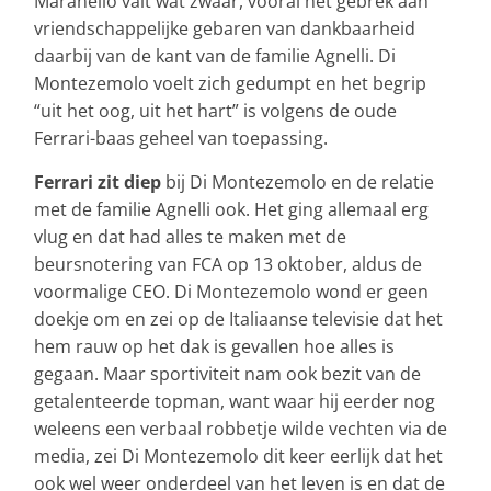
Maranello valt wat zwaar, vooral het gebrek aan
vriendschappelijke gebaren van dankbaarheid
daarbij van de kant van de familie Agnelli. Di
Montezemolo voelt zich gedumpt en het begrip
“uit het oog, uit het hart” is volgens de oude
Ferrari-baas geheel van toepassing.
Ferrari zit diep
bij Di Montezemolo en de relatie
met de familie Agnelli ook. Het ging allemaal erg
vlug en dat had alles te maken met de
beursnotering van FCA op 13 oktober, aldus de
voormalige CEO. Di Montezemolo wond er geen
doekje om en zei op de Italiaanse televisie dat het
hem rauw op het dak is gevallen hoe alles is
gegaan. Maar sportiviteit nam ook bezit van de
getalenteerde topman, want waar hij eerder nog
weleens een verbaal robbetje wilde vechten via de
media, zei Di Montezemolo dit keer eerlijk dat het
ook wel weer onderdeel van het leven is en dat de