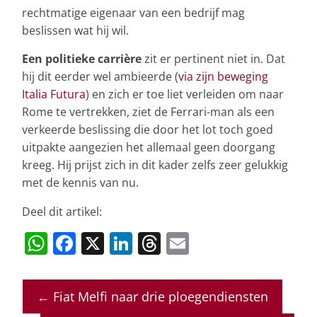
rechtmatige eigenaar van een bedrijf mag
beslissen wat hij wil.
Een politieke carrière
zit er pertinent niet in. Dat
hij dit eerder wel ambieerde (
via zijn beweging
Italia Futura
) en zich er toe liet verleiden om naar
Rome te vertrekken, ziet de Ferrari-man als een
verkeerde beslissing die door het lot toch goed
uitpakte aangezien het allemaal geen doorgang
kreeg. Hij prijst zich in dit kader zelfs zeer gelukkig
met de kennis van nu.
Deel dit artikel:
W
F
X
Li
T
E
h
a
n
h
m
at
c
k
re
ai
←
Fiat Melfi naar drie ploegendiensten
s
e
e
a
l