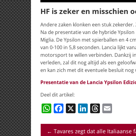
HF is zeker en misschien 
Andere zaken klonken een stuk zekerder. Zo 
Na de presentatie van de hybride Ypsilon di
Miglia. De Ypsilon met spierballen en 4 c
van 0-100 in 5,8 seconden. Lancia lijkt v
motorsport te willen verbinden. Dankzij i
verleden, zal dit nog altijd als een geloof
en kan zich met dit eventuele besluit no
Presentatie van de Lancia Ypsilon Edizi
Deel dit artikel:
W
F
X
Li
T
E
h
a
n
h
m
at
c
k
re
ai
←
Tavares zegt dat alle Italiaanse 