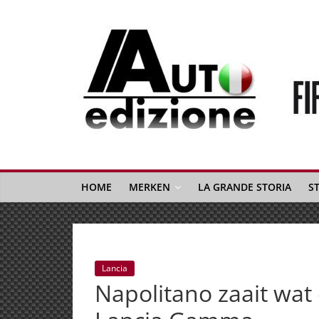
Spring
naar
inhoud
Auto
Edizione
La
Gazetta
HOME
MERKEN
LA GRANDE STORIA
S
dell'Automobile
Italiana
|
Italiaans
Lancia
autonieuws
Napolitano zaait wat
&
lifestyle