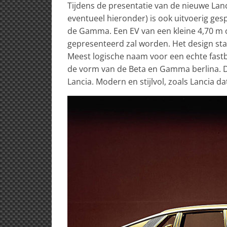
Tijdens de presentatie van de nieuwe Lanci
eventueel hieronder) is ook uitvoerig 
de Gamma. Een EV van een kleine 4,70 m 
gepresenteerd zal worden. Het design sta
Meest logische naam voor een echte fastba
de vorm van de Beta en Gamma berlina. De
Lancia. Modern en stijlvol, zoals Lancia d