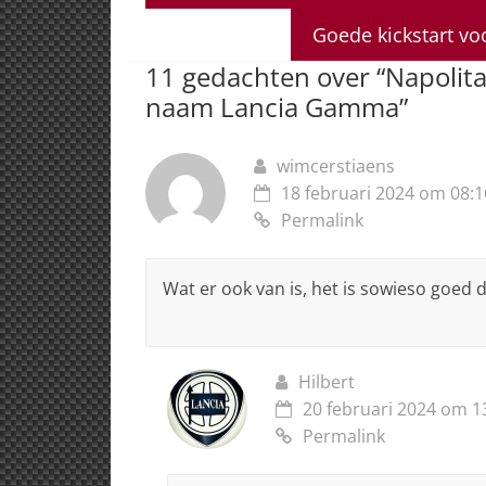
s
e
e
a
l
A
b
dI
d
Goede kickstart vo
p
o
n
s
11 gedachten over “
Napolita
p
o
naam Lancia Gamma
”
k
wimcerstiaens
18 februari 2024 om 08:1
Permalink
Wat er ook van is, het is sowieso goed 
Hilbert
20 februari 2024 om 1
Permalink