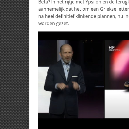
Beta? In het rijtje met Ypsilon en de teru
aannemelijk dat het om een Griekse lette
na heel definitief klinkende plannen, n
worden gezet.