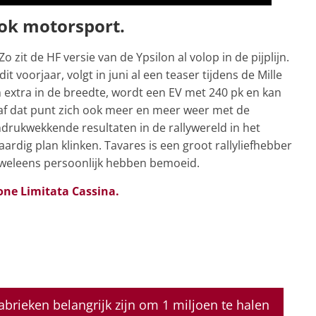
ook motorsport.
zit de HF versie van de Ypsilon al volop in de pijplijn.
t voorjaar, volgt in juni al een teaser tijdens de Mille
m extra in de breedte, wordt een EV met 240 pk en kan
anaf dat punt zich ook meer en meer weer met de
ndrukwekkende resultaten in de rallywereld in het
waardig plan klinken. Tavares is een groot rallyliefhebber
g weleens persoonlijk hebben bemoeid.
one Limitata Cassina.
fabrieken belangrijk zijn om 1 miljoen te halen