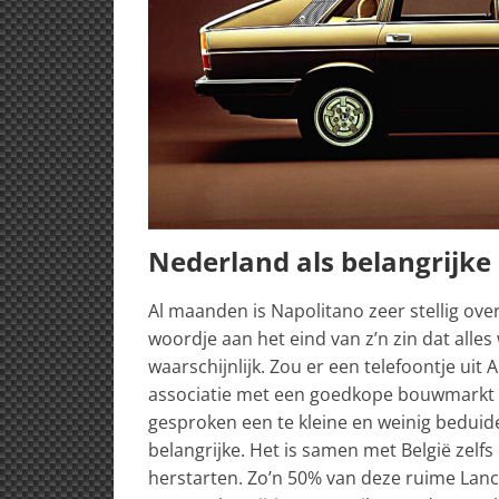
Nederland als belangrijke
Al maanden is Napolitano zeer stellig ove
woordje aan het eind van z’n zin dat alles
waarschijnlijk. Zou er een telefoontje u
associatie met een goedkope bouwmarkt we
gesproken een te kleine en weinig beduid
belangrijke. Het is samen met België zelfs
herstarten. Zo’n 50% van deze ruime Lanci