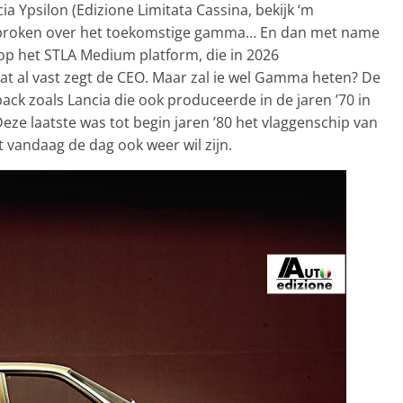
a Ypsilon (Edizione Limitata Cassina, bekijk ‘m
gesproken over het toekomstige gamma… En dan met name
op het STLA Medium platform, die in 2026
at al vast zegt de CEO. Maar zal ie wel Gamma heten? De
ck zoals Lancia die ook produceerde in de jaren ’70 in
ze laatste was tot begin jaren ’80 het vlaggenschip van
at vandaag de dag ook weer wil zijn.