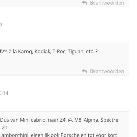
Beantwoorden
4
s à la Karoq, Kodiak, T-Roc; Tiguan, etc. ?
Beantwoorden
6:14
s van Mini cabrio, naar Z4, i4, M8, Alpina, Spectre
zit.
Lamborghini, eigenlijk ook Porsche en tot voor kort