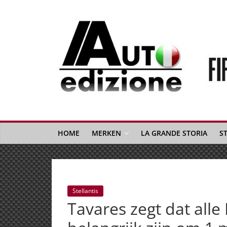
Spring
naar
inhoud
Auto
Edizione
La
Gazetta
HOME
MERKEN
LA GRANDE STORIA
S
dell'Automobile
Italiana
|
Italiaans
Stellantis
autonieuws
Tavares zegt dat alle
&
lifestyle