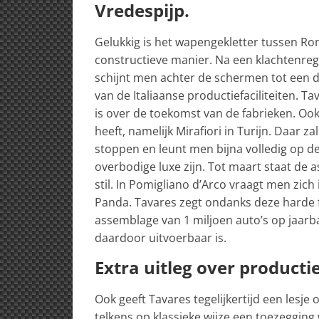
Vredespijp.
Gelukkig is het wapengekletter tussen Ro
constructieve manier. Na een klachtenrege
schijnt men achter de schermen tot een 
van de Italiaanse productiefaciliteiten. Ta
is over de toekomst van de fabrieken. Ook 
heeft, namelijk Mirafiori in Turijn. Daar z
stoppen en leunt men bijna volledig op de
overbodige luxe zijn. Tot maart staat de 
stil. In Pomigliano d’Arco vraagt men zic
Panda. Tavares zegt ondanks deze harde 
assemblage van 1 miljoen auto’s op jaar
daardoor uitvoerbaar is.
Extra uitleg over productie
Ook geeft Tavares tegelijkertijd een lesje 
telkens op klassieke wijze een toezegging