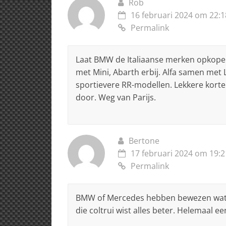
Rob
16 februari 2024 om 22:1
Permalink
Laat BMW de Italiaanse merken opkopen
met Mini, Abarth erbij. Alfa samen met
sportievere RR-modellen. Lekkere korte
door. Weg van Parijs.
Bertone
17 februari 2024 om 19:2
Permalink
BMW of Mercedes hebben bewezen wat z
die coltrui wist alles beter. Helemaal 