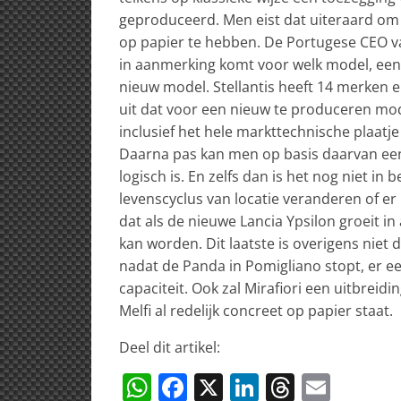
geproduceerd. Men eist dat uiteraard om 
op papier te hebben. De Portugese CEO van 
in aanmerking komt voor welk model, een 
nieuw model. Stellantis heeft 14 merken e
uit dat voor een nieuw te produceren mode
inclusief het hele markttechnische plaat
Daarna pas kan men op basis daarvan ee
logisch is. En zelfs dan is het nog niet i
levenscyclus van locatie veranderen of er 
dat als de nieuwe Lancia Ypsilon groeit in
kan worden. Dit laatste is overigens niet 
nadat de Panda in Pomigliano stopt, er ee
capaciteit. Ook zal Mirafiori een uitbreid
Melfi al redelijk concreet op papier staat.
Deel dit artikel:
W
F
X
Li
T
E