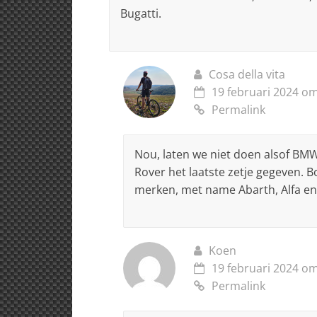
Bugatti.
Cosa della vita
19 februari 2024 om
Permalink
Nou, laten we niet doen alsof BMW
Rover het laatste zetje gegeven. Bo
merken, met name Abarth, Alfa en
Koen
19 februari 2024 om
Permalink