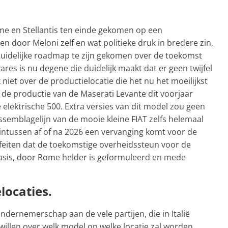
me en Stellantis ten einde gekomen op een
n door Meloni zelf en wat politieke druk in bredere zin,
duidelijke roadmap te zijn gekomen over de toekomst
vares is nu degene die duidelijk maakt dat er geen twijfel
niet over de productielocatie die het nu het moeilijkst
al de productie van de Maserati Levante dit voorjaar
 elektrische 500. Extra versies van dit model zou geen
assemblagelijn van de mooie kleine FIAT zelfs helemaal
h intussen af of na 2026 een vervanging komt voor de
feiten dat de toekomstige overheidssteun voor de
basis, door Rome helder is geformuleerd en mede
locaties.
ondernemerschap aan de vele partijen, die in Italië
 willen over welk model op welke locatie zal worden