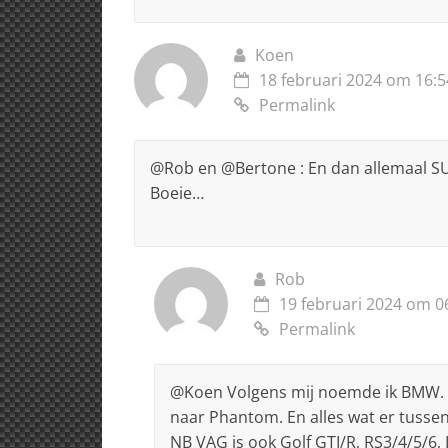
Koen
18 februari 2024 om 16:5
Permalink
@Rob en @Bertone : En dan allemaal SUV’
Boeie…
Rob
19 februari 2024 om 0
Permalink
@Koen Volgens mij noemde ik BMW. Du
naar Phantom. En alles wat er tussen 
NB VAG is ook Golf GTI/R, RS3/4/5/6, 