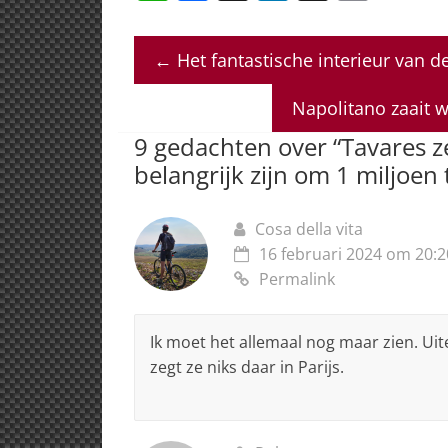
h
a
n
h
m
at
c
k
re
ai
←
Het fantastische interieur van d
s
e
e
a
l
A
b
dI
d
Napolitano zaait 
p
o
n
s
9 gedachten over “
Tavares ze
p
o
belangrijk zijn om 1 miljoen 
k
Cosa della vita
16 februari 2024 om 20:2
Permalink
Ik moet het allemaal nog maar zien. Uite
zegt ze niks daar in Parijs.