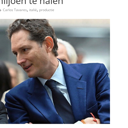
miljoen te halen
,
,
Carlos Tavares
italië
productie