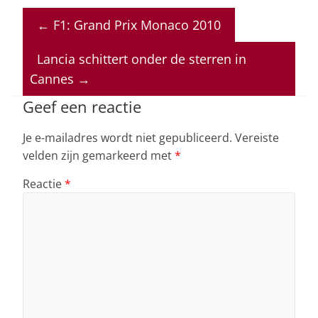
at
c
k
re
ai
←
F1: Grand Prix Monaco 2010
s
e
e
a
l
A
b
dI
d
Lancia schittert onder de sterren in
p
o
n
s
Cannes
→
p
o
Geef een reactie
k
Je e-mailadres wordt niet gepubliceerd.
Vereiste
velden zijn gemarkeerd met
*
Reactie
*