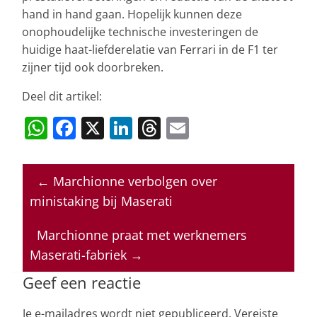
hand in hand gaan. Hopelijk kunnen deze
onophoudelijke technische investeringen de
huidige haat-liefderelatie van Ferrari in de F1 ter
zijner tijd ook doorbreken.
Deel dit artikel:
W
F
X
Li
T
E
h
a
n
h
m
at
c
k
re
ai
←
Marchionne verbolgen over
s
e
e
a
l
ministaking bij Maserati
A
b
dI
d
p
o
n
s
Marchionne praat met werknemers
Maserati-fabriek
→
p
o
k
Geef een reactie
Je e-mailadres wordt niet gepubliceerd.
Vereiste