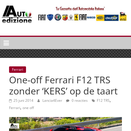
Spring
naar
inhoud
Auto
Edizione
La
Gazetta
dell'Automobile
Ferrari
Italiana
One-off Ferrari F12 TRS
|
Italiaans
zonder ‘KERS’ op de taart
autonieuws
,
&
25 juni 2014
Lancia4Ever
0 reacties
F12 TRS
,
lifestyle
Ferrari
one off