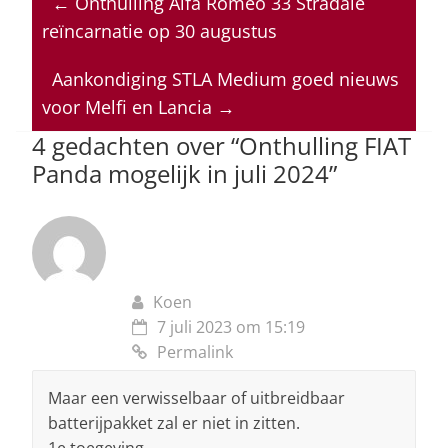
←
Onthulling Alfa Romeo 33 Stradale
s
e
e
a
l
reïncarnatie op 30 augustus
A
b
dI
d
p
o
n
s
Aankondiging STLA Medium goed nieuws
voor Melfi en Lancia
→
p
o
4 gedachten over “
Onthulling FIAT
k
Panda mogelijk in juli 2024
”
Koen
7 juli 2023 om 15:19
Permalink
Maar een verwisselbaar of uitbreidbaar
batterijpakket zal er niet in zitten.