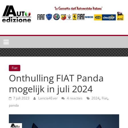
Spring
naar
inhoud
Auto
Edizione
La
Gazetta
dell'Automobile
Fiat
Italiana
Onthulling FIAT Panda
|
Italiaans
mogelijk in juli 2024
autonieuws
,
,
&
7 juli 2023
Lancia4Ever
4 reacties
2024
Fiat
lifestyle
panda