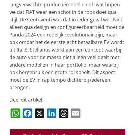
langverwachte productiemodel en oh wat hopen
we dat FIAT weer een schot in de roos doet qua
stijl. De Centoventi was dat in ieder geval wel. Niet
alleen qua design en configureerbaarheid moet de
Panda 2024 een redelijk revolutionair zijn, maar
ook omdat het de eerste echt betaalbare EV wordt
uit Italië. Stellantis werkt aan een concept waarbij
de auto voor de massa niet alleen veel deelt met
andere modellen in haar portfolio, maar waarbij
ook hergebruik een grote rol speelt. Dit aspect
moet de EV in rap tempo dichterbij iedereen
brengen.
Deel dit artikel:
W
F
X
Li
T
E
h
a
n
h
m
at
c
k
re
ai