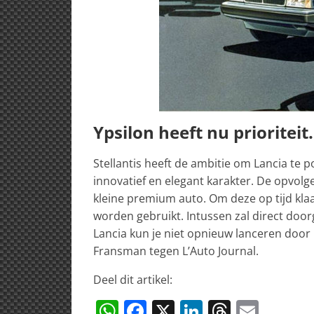
Ypsilon heeft nu prioriteit.
Stellantis heeft de ambitie om Lancia te
innovatief en elegant karakter. De opvolg
kleine premium auto. Om deze op tijd kla
worden gebruikt. Intussen zal direct doo
Lancia kun je niet opnieuw lanceren door
Fransman tegen L’Auto Journal.
Deel dit artikel:
W
F
X
Li
T
E