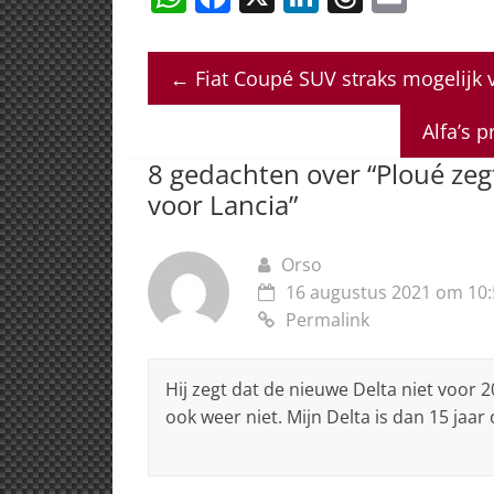
h
a
n
h
m
at
c
k
re
ai
←
Fiat Coupé SUV straks mogelijk 
s
e
e
a
l
A
b
dI
d
Alfa’s 
p
o
n
s
8 gedachten over “
Ploué zeg
p
o
voor Lancia
”
k
Orso
16 augustus 2021 om 10:
Permalink
Hij zegt dat de nieuwe Delta niet voor 20
ook weer niet. Mijn Delta is dan 15 jaar