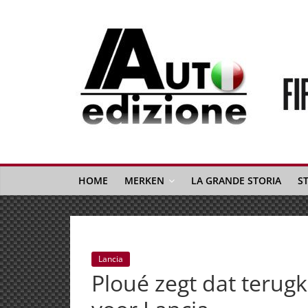
Spring
naar
inhoud
Auto
Edizione
La
Gazetta
HOME
MERKEN
LA GRANDE STORIA
S
dell'Automobile
Italiana
|
Italiaans
Lancia
autonieuws
Ploué zegt dat terugke
&
lifestyle