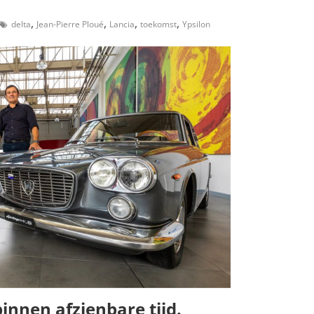
,
,
,
,
delta
Jean-Pierre Ploué
Lancia
toekomst
Ypsilon
binnen afzienbare tijd.