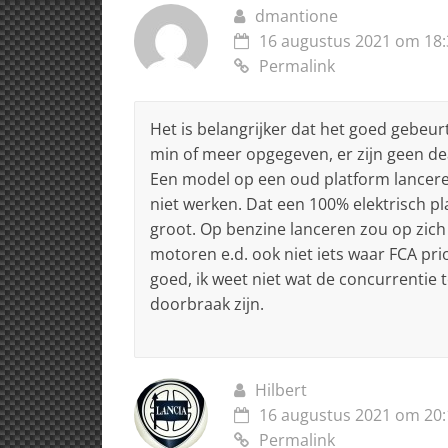
dmantione
16 augustus 2021 om 18:
Permalink
Het is belangrijker dat het goed gebeur
min of meer opgegeven, er zijn geen de
Een model op een oud platform lanceren
niet werken. Dat een 100% elektrisch pla
groot. Op benzine lanceren zou op zi
motoren e.d. ook niet iets waar FCA pri
goed, ik weet niet wat de concurrentie 
doorbraak zijn.
Hilbert
16 augustus 2021 om 20:
Permalink