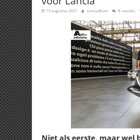
voor Lancia
15 augustus 2021
Lancia4Ever
8 reacties
Niet als eerste, maar wel 