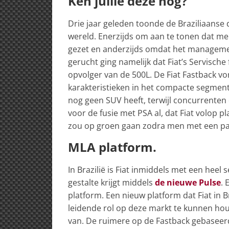
Ken jullie deze nog?
Drie jaar geleden toonde de Braziliaanse 
wereld. Enerzijds om aan te tonen dat me
gezet en anderzijds omdat het manageme
gerucht ging namelijk dat Fiat’s Servisch
opvolger van de 500L. De Fiat Fastback 
karakteristieken in het compacte segment.
nog geen SUV heeft, terwijl concurrenten da
voor de fusie met PSA al, dat Fiat volop p
zou op groen gaan zodra men met een pa
MLA platform.
In Brazilië is Fiat inmiddels met een heel 
gestalte krijgt middels
de nieuwe Pulse
. 
platform. Een nieuw platform dat Fiat in
leidende rol op deze markt te kunnen hou
van. De ruimere op de Fastback gebaseerd