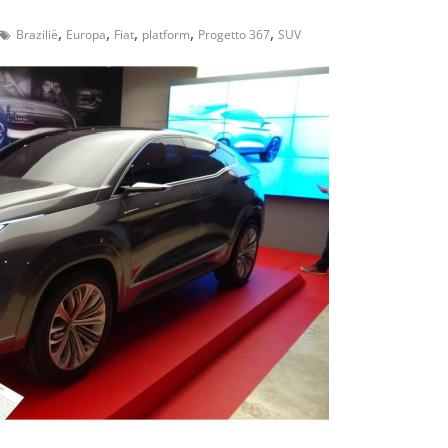
,
,
,
,
,
Brazilië
Europa
Fiat
platform
Progetto 367
SUV