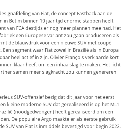
designafdeling van Fiat, de concept Fastback aan de
n in Betim binnen 10 jaar tijd enorme stappen heeft
nt van FCA destijds er nog meer plannen mee had. Het
e fabriek een Europese variant zou gaan produceren als
vormt de blauwdruk voor een nieuwe SUV met coupé
 Een segment waar Fiat zowel in Brazilië als in Europa
ar heel actief in zijn. Olivier François verklaarde kort
lannen klaar heeft om een inhaalslag te maken. Het licht
rtner samen meer slagkracht zou kunnen genereren.
serieus SUV-offensief bezig dat dit jaar voor het eerst
Een kleine moderne SUV dat gerealiseerd is op het ML1
 Brazilië (noodgedwongen) heeft gerealiseerd om een
den. De populaire Argo maakte er als eerste gebruik
e SUV van Fiat is inmiddels bevestigd voor begin 2022.