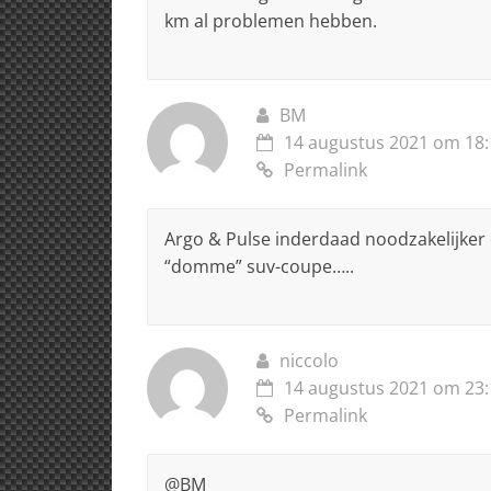
km al problemen hebben.
BM
14 augustus 2021 om 18:
Permalink
Argo & Pulse inderdaad noodzakelijker
“domme” suv-coupe…..
niccolo
14 augustus 2021 om 23:
Permalink
@BM