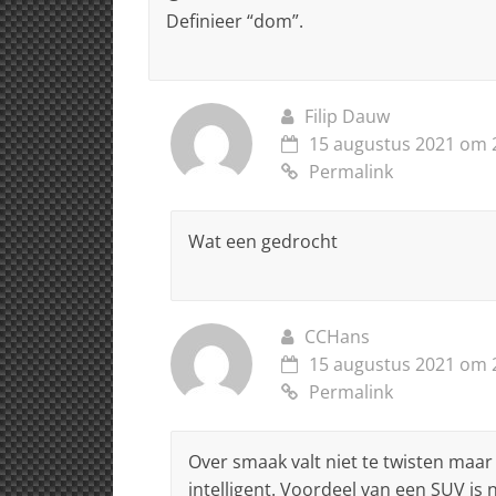
Definieer “dom”.
Filip Dauw
15 augustus 2021 om 
Permalink
Wat een gedrocht
CCHans
15 augustus 2021 om 
Permalink
Over smaak valt niet te twisten maar
intelligent. Voordeel van een SUV is