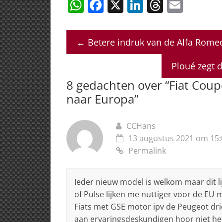
W
F
X
Li
T
E
h
a
n
h
m
at
c
k
re
ai
←
Betere indruk van de Alfa Rome
s
e
e
a
l
A
b
dI
d
Ploué zegt d
p
o
n
s
8 gedachten over “
Fiat Coup
p
o
naar Europa
”
k
CCHans
13 augustus 2021 om 15:
Permalink
Ieder nieuw model is welkom maar dit li
of Pulse lijken me nuttiger voor de EU m
Fiats met GSE motor ipv de Peugeot driec
aan ervaringsdeskundigen hoor niet he