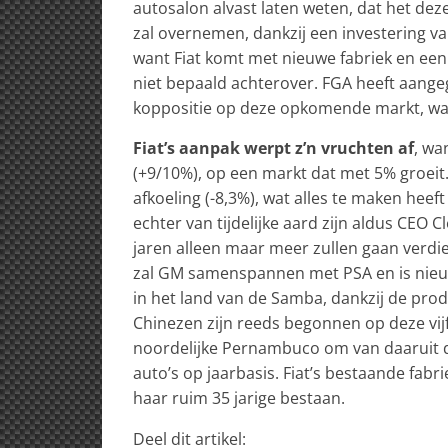
autosalon alvast laten weten, dat het dez
zal overnemen, dankzij een investering va
want Fiat komt met nieuwe fabriek en een 
niet bepaald achterover. FGA heeft aange
koppositie op deze opkomende markt, waar 
Fiat’s aanpak werpt z’n vruchten af
, wa
(+9/10%), op een markt dat met 5% groeit
afkoeling (-8,3%), wat alles te maken heeft
echter van tijdelijke aard zijn aldus CEO 
jaren alleen maar meer zullen gaan verdi
zal GM samenspannen met PSA en is nieu
in het land van de Samba, dankzij de prod
Chinezen zijn reeds begonnen op deze vijf
noordelijke Pernambuco om van daaruit d
auto’s op jaarbasis. Fiat’s bestaande fabr
haar ruim 35 jarige bestaan.
Deel dit artikel: