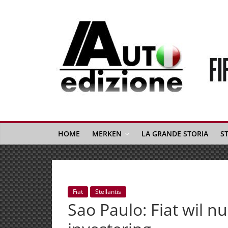
Spring
naar
inhoud
Auto
Edizione
La
Gazetta
HOME
MERKEN
LA GRANDE STORIA
S
dell'Automobile
Italiana
|
Italiaans
Fiat
Stellantis
autonieuws
Sao Paulo: Fiat wil n
&
lifestyle