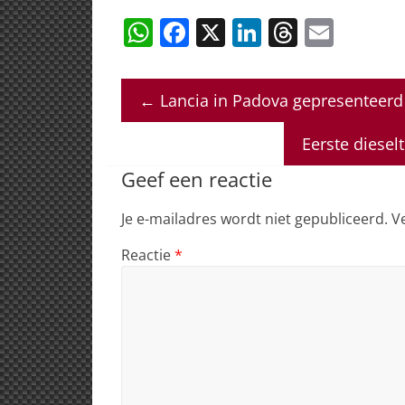
W
F
X
Li
T
E
h
a
n
h
m
at
c
k
re
ai
←
Lancia in Padova gepresenteerd 
s
e
e
a
l
A
b
dI
d
Eerste diesel
p
o
n
s
Geef een reactie
p
o
Je e-mailadres wordt niet gepubliceerd.
V
k
Reactie
*