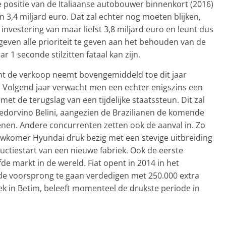
e positie van de Italiaanse autobouwer binnenkort (2016)
n 3,4 miljard euro. Dat zal echter nog moeten blijken,
investering van maar liefst 3,8 miljard euro en leunt dus
geven alle prioriteit te geven aan het behouden van de
1 seconde stilzitten fataal kan zijn.
nt de verkoop neemt bovengemiddeld toe dit jaar
. Volgend jaar verwacht men een echter enigszins een
 met de terugslag van een tijdelijke staatssteun. Dit zal
Cledorvino Belini, aangezien de Brazilianen de komende
enen. Andere concurrenten zetten ook de aanval in. Zo
wkomer Hyundai druk bezig met een stevige uitbreiding
uctiestart van een nieuwe fabriek. Ook de eerste
de markt in de wereld. Fiat opent in 2014 in het
e voorsprong te gaan verdedigen met 250.000 extra
iek in Betim, beleeft momenteel de drukste periode in