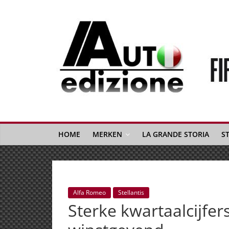
Spring
naar
inhoud
Auto
Edizione
La
Gazetta
HOME
MERKEN
LA GRANDE STORIA
S
dell'Automobile
Italiana
|
Italiaans
Alfa Romeo
Stellantis
autonieuws
Sterke kwartaalcijfers
&
lifestyle