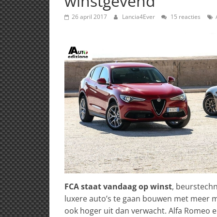
winstgevend
26 april 2017
Lancia4Ever
15 reacties
FCA staat vandaag op winst
, beurstech
luxere auto’s te gaan bouwen met meer ma
ook hoger uit dan verwacht. Alfa Romeo en