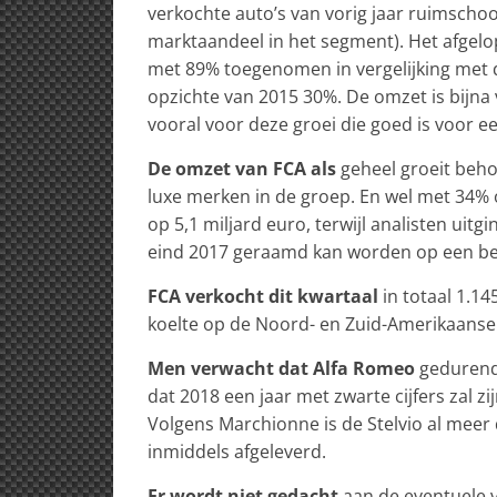
verkochte auto’s van vorig jaar ruimschoo
marktaandeel in het segment). Het afgelo
met 89% toegenomen in vergelijking met d
opzichte van 2015 30%. De omzet is bijna
vooral voor deze groei die goed is voor e
De omzet van FCA als
geheel groeit beho
luxe merken in de groep. En wel met 34% of
op 5,1 miljard euro, terwijl analisten uit
eind 2017 geraamd kan worden op een bed
FCA verkocht dit kwartaal
in totaal 1.1
koelte op de Noord- en Zuid-Amerikaanse
Men verwacht dat Alfa Romeo
gedurende
dat 2018 een jaar met zwarte cijfers zal z
Volgens Marchionne is de Stelvio al meer 
inmiddels afgeleverd.
Er wordt niet gedacht
aan de eventuele v