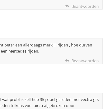
Beantwoorden
unt beter een allerdaags merk!!!! rijden , hoe durven
el een Mercedes rijden.
Beantwoorden
l wat probl ik zelf heb 35 j opel gereden met vectra gts
reden telkens voet airco afgebroken door