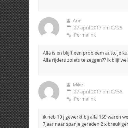
Arie
27 april 2017 om 07:25
Permalink
Alfa is en blijft een probleem auto, je k
Alfa rijders zoiets te zeggen?? Ik blijf w
Mike
27 april 2017 om 07:56
Permalink
ik.heb 10 j gewerkt bij alfa 159 waren we
7jaar naar spanje gereden.2 x breuk ge