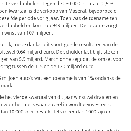
ts te verdubbelen. Tegen de 230.000 in totaal (2,5 %
pen kwartaal is de verkoop van Maserati bijvoorbeeld
ezelfde periode vorig jaar. Toen was de toename ten
 verdubbeld en komt op 949 miljoen. De Levante zorgt
en winst van 107 miljoen.
orlijk, mede dankzij dit soort goede resultaten van de
tewel 0,64 miljard euro. De schuldenlast blijft steken
gingen van 5,9 miljard. Marchionne zegt dat de omzet voor
rag tussen de 115 en de 120 miljard euro.
45 miljoen auto’s wat een toename is van 1% ondanks de
 markt.
 het vierde kwartaal van dit jaar winst zal draaien en
ijn voor het merk waar zoveel in wordt geïnvesteerd.
dan 10.000 keer besteld. Iets meer dan 1000 zijn er
erkoop van onderdelen om de schuldenlast volledig te