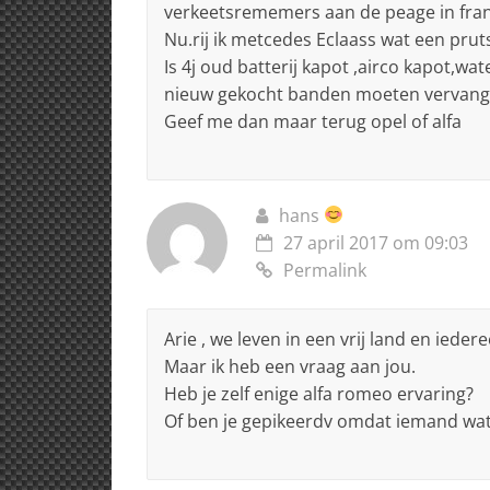
verkeetsrememers aan de peage in fran
Nu.rij ik metcedes Eclaass wat een prut
Is 4j oud batterij kapot ,airco kapot,w
nieuw gekocht banden moeten vervang
Geef me dan maar terug opel of alfa
hans
27 april 2017 om 09:03
Permalink
Arie , we leven in een vrij land en ied
Maar ik heb een vraag aan jou.
Heb je zelf enige alfa romeo ervaring?
Of ben je gepikeerdv omdat iemand wat o