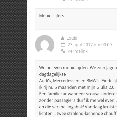
Mooie cijfers
Louis
27 april 2017 om 00:09
Permalink
We beleven mooie tijden. We zien Jaguars
dagdagelijkse
Audi’s, Mercedessen en BMW’s. Eindelijk 
Ik rij nu 5 maanden met mijn Giulia 2.0 
Een familiecar wanneer vrouw, kindere
zonder passagiers durf ik me wel even 
en die versnellingsbak! Vandaag kruiste
lichten… twee stralend-lachende chauffe