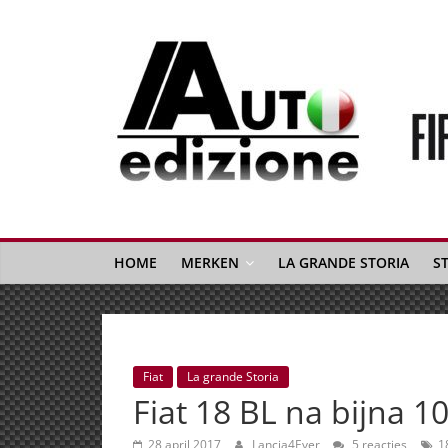
Spring
naar
inhoud
Auto
Edizione
La
Gazetta
HOME
MERKEN
LA GRANDE STORIA
S
dell'Automobile
Italiana
|
Italiaans
Fiat
La grande Storia
autonieuws
Fiat 18 BL na bijna 
&
lifestyle
28 april 2017
Lancia4Ever
5 reacties
1