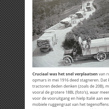
Cruciaal was het snel verplaatsen
van r
opmars in mei 1916 deed stagneren. Dat k
tractoren deden denken (zoals de 20B), ma
vooral de grotere 18BL (foto’s), waar me
voor de vooruitgang en hielp Italië aan 
mobiele ruggengraat van het tegenoffensi