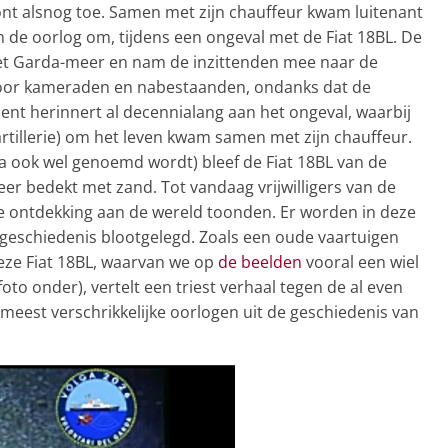
ont alsnog toe. Samen met zijn chauffeur kwam luitenant
de oorlog om, tijdens een ongeval met de Fiat 18BL. De
et Garda-meer en nam de inzittenden mee naar de
voor kameraden en nabestaanden, ondanks dat de
ent herinnert al decennialang aan het ongeval, waarbij
artillerie) om het leven kwam samen met zijn chauffeur.
a ook wel genoemd wordt) bleef de Fiat 18BL van de
meer bedekt met zand. Tot vandaag vrijwilligers van de
e ontdekking aan de wereld toonden. Er worden in deze
geschiedenis blootgelegd. Zoals een oude vaartuigen
Deze Fiat 18BL, waarvan we op
de beelden
vooral een wiel
to onder), vertelt een triest verhaal tegen de al even
eest verschrikkelijke oorlogen uit de geschiedenis van