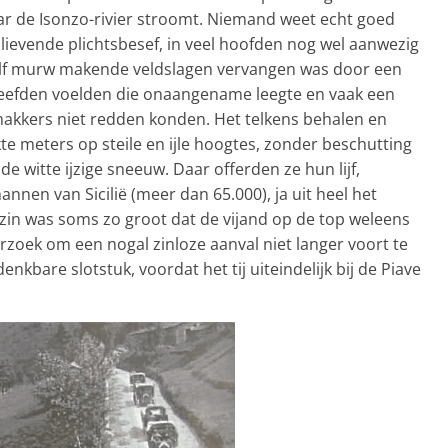
r de Isonzo-rivier stroomt. Niemand weet echt goed
ievende plichtsbesef, in veel hoofden nog wel aanwezig
lf murw makende veldslagen vervangen was door een
 leefden voelden die onaangename leegte en vaak een
makkers niet redden konden. Het telkens behalen en
te meters op steile en ijle hoogtes, zonder beschutting
e witte ijzige sneeuw. Daar offerden ze hun lijf,
nen van Sicilië (meer dan 65.000), ja uit heel het
zin was soms zo groot dat de vijand op de top weleens
zoek om een nogal zinloze aanval niet langer voort te
nkbare slotstuk, voordat het tij uiteindelijk bij de Piave