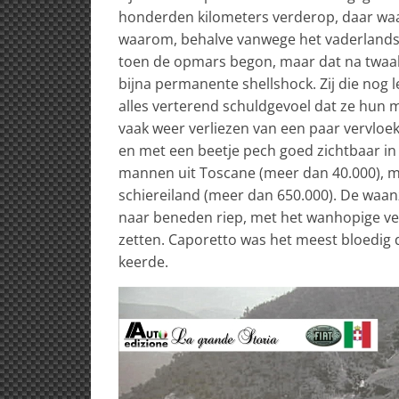
honderden kilometers verderop, daar waa
waarom, behalve vanwege het vaderlandsl
toen de opmars begon, maar dat na twaa
bijna permanente shellshock. Zij die nog
alles verterend schuldgevoel dat ze hun 
vaak weer verliezen van een paar vervloek
en met een beetje pech goed zichtbaar in d
mannen uit Toscane (meer dan 40.000), man
schiereiland (meer dan 650.000). De waan
naar beneden riep, met het wanhopige ver
zetten. Caporetto was het meest bloedig de
keerde.