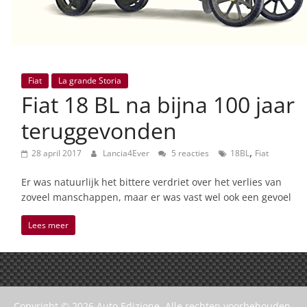
Fiat
La grande Storia
Fiat 18 BL na bijna 100 jaar
teruggevonden
,
28 april 2017
Lancia4Ever
5 reacties
18BL
Fiat
Er was natuurlijk het bittere verdriet over het verlies van
zoveel manschappen, maar er was vast wel ook een gevoel
Lees meer
Copyright © 2026
Auto Edizione
. Alle rechten voorbehouden.