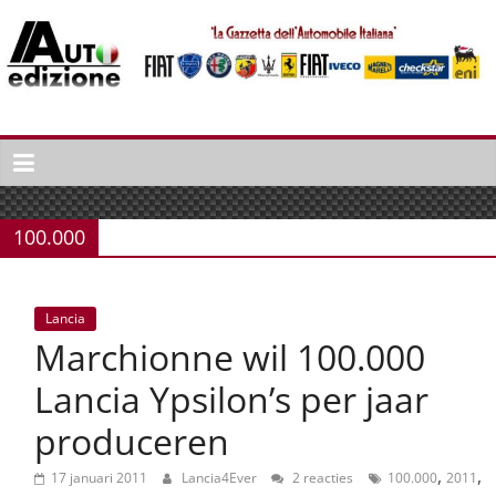
Spring
naar
inhoud
Auto
Edizione
La
Gazetta
100.000
dell'Automobile
Italiana
|
Lancia
Italiaans
Marchionne wil 100.000
autonieuws
&
Lancia Ypsilon’s per jaar
lifestyle
produceren
,
,
17 januari 2011
Lancia4Ever
2 reacties
100.000
2011