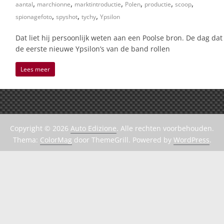
,
,
,
,
,
,
aantal
marchionne
marktintroductie
Polen
productie
scoop
,
,
,
spionagefoto
spyshot
tychy
Ypsilon
Dat liet hij persoonlijk weten aan een Poolse bron. De dag dat
de eerste nieuwe Ypsilon’s van de band rollen
Lees meer
Copyright © 2026
Auto Edizione
. Alle rechten voorbehouden.
Thema:
ColorMag
door ThemeGrill. Powered by
WordPress
.