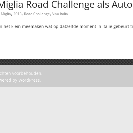
glia Road Challenge als Auto
,
,
,
 Miglia
2013
Road Challenge
Viva Italia
n het klein meemaken wat op datzelfde moment in Italië gebeurt t
rechten voorbehouden.
owered by
WordPress
.