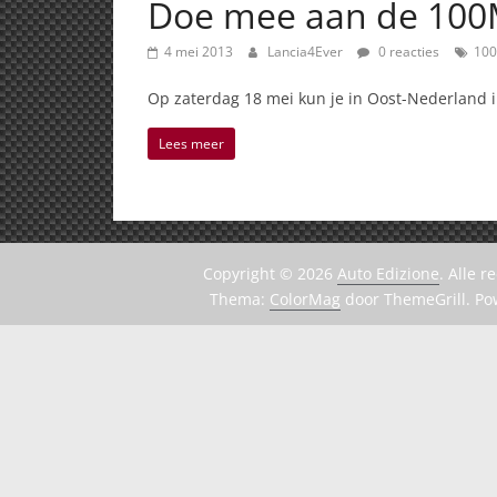
Doe mee aan de 100Mi
4 mei 2013
Lancia4Ever
0 reacties
100
Op zaterdag 18 mei kun je in Oost-Nederland i
Lees meer
Copyright © 2026
Auto Edizione
. Alle 
Thema:
ColorMag
door ThemeGrill. P