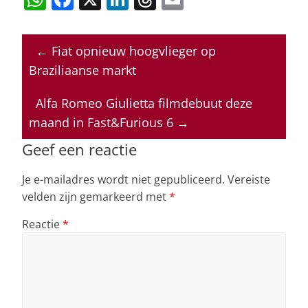
h
a
n
h
m
at
c
k
re
ai
←
Fiat opnieuw hoogvlieger op
s
e
e
a
l
Braziliaanse markt
A
b
dI
d
p
o
n
s
Alfa Romeo Giulietta filmdebuut deze
maand in Fast&Furious 6
→
p
o
k
Geef een reactie
Je e-mailadres wordt niet gepubliceerd.
Vereiste
velden zijn gemarkeerd met
*
Reactie
*