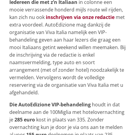
Iedereen die met z’n Italiaan
in colonne een
mooie verrassende honderd mijls route wil rijden,
kan zich nu ook
inschrijven via onze redactie
met
extra voordeel. AutoEdizione mag dankzij de
organisatie van Viva Italia namelijk een VIP-
behandeling geven aan haar lezers die graag een
mooi Italiaans getint weekend willen meemaken. Bij
de inschrijving via de redactie is enkel
naamsvermelding, type auto en soort
arrangement (met of zonder hotel) noodzakelijk te
vermelden. Vervolgens wordt de volledige
reservering via de organisatie van Viva Italia met u
afgehandeld.
Die AutoEdizione VIP-behandeling
houdt in dat
deelname aan de 100Miglia met hotelovernachting
je
285 euro
kost in plaats van 335. Zonder
overnachting kun je door je via ons aan te melden
al voor
155 euro
deelnemen in plaats van 235