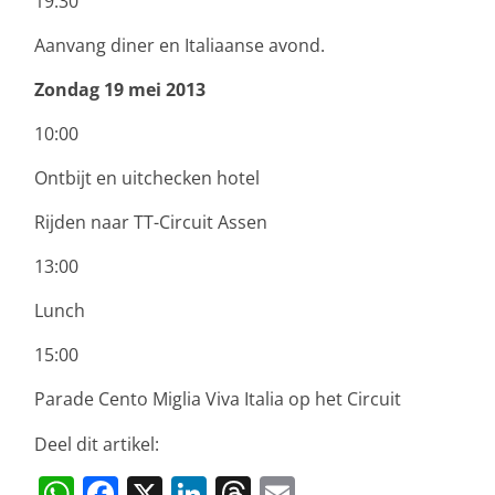
19:30
Aanvang diner en Italiaanse avond.
Zondag 19 mei 2013
10:00
Ontbijt en uitchecken hotel
Rijden naar TT-Circuit Assen
13:00
Lunch
15:00
Parade Cento Miglia Viva Italia op het Circuit
Deel dit artikel:
W
F
X
Li
T
E