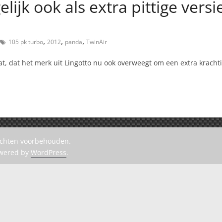
ijk ook als extra pittige vers
,
,
,
105 pk turbo
2012
panda
TwinAir
t, dat het merk uit Lingotto nu ook overweegt om een extra kracht
rechten voorbehouden.
owered by
WordPress
.