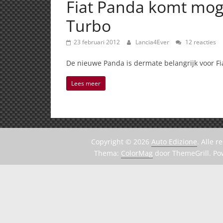
Fiat Panda komt mogel
Turbo
23 februari 2012
Lancia4Ever
12 reacties
De nieuwe Panda is dermate belangrijk voor Fia
Lees meer
Copyright © 2026
Auto Edizione
. Alle 
Thema:
ColorMag
door ThemeGrill. P