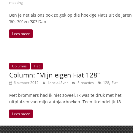
meeting
Ben je net als ons ook zo gek op die hoekige Fiat’s uit de jaren
’60, 70′ en ’80? Dan
Lees meer
Columns
Fiat
Column: “Mijn eigen Fiat 128”
,
6 oktober 2012
Lancia4Ever
5 reacties
128
Fiat
Met brommers had ik niet zoveel. Ik was te druk met het
uitpluizen van mijn autojaarboeken. Toen ik eindelijk 18
Lees meer