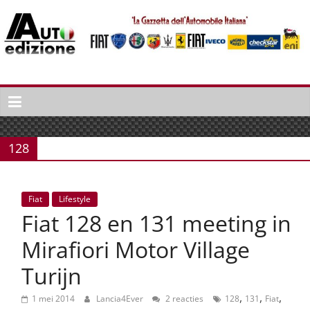
Spring
naar
inhoud
Auto
Edizione
La
Gazetta
128
dell'Automobile
Italiana
|
Fiat
Lifestyle
Italiaans
Fiat 128 en 131 meeting in
autonieuws
&
Mirafiori Motor Village
lifestyle
Turijn
,
,
,
1 mei 2014
Lancia4Ever
2 reacties
128
131
Fiat