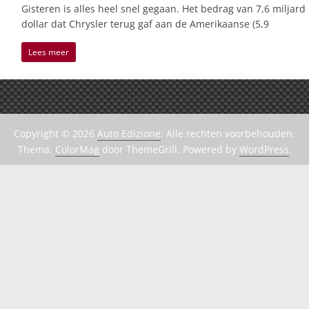
Gisteren is alles heel snel gegaan. Het bedrag van 7,6 miljard
dollar dat Chrysler terug gaf aan de Amerikaanse (5,9
Lees meer
Copyright © 2026
Auto Edizione
. Alle rechten voorbehouden.
Thema:
ColorMag
door ThemeGrill. Powered by
WordPress
.