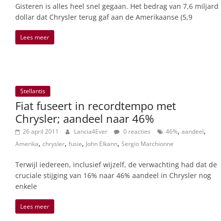
Gisteren is alles heel snel gegaan. Het bedrag van 7,6 miljard
dollar dat Chrysler terug gaf aan de Amerikaanse (5,9
Lees meer
Stellantis
Fiat fuseert in recordtempo met
Chrysler; aandeel naar 46%
,
,
26 april 2011
Lancia4Ever
0 reacties
46%
aandeel
,
,
,
,
Amerika
chrysler
fusie
John Elkann
Sergio Marchionne
Terwijl iedereen, inclusief wijzelf, de verwachting had dat de
cruciale stijging van 16% naar 46% aandeel in Chrysler nog
enkele
Lees meer