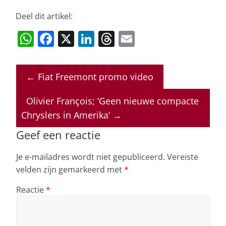
Deel dit artikel:
W
F
X
Li
T
E
h
a
n
h
m
at
c
k
re
ai
←
Fiat Freemont promo video
s
e
e
a
l
A
b
dI
d
Olivier François; ‘Geen nieuwe compacte
p
o
n
s
Chryslers in Amerika’
→
p
o
Geef een reactie
k
Je e-mailadres wordt niet gepubliceerd.
Vereiste
velden zijn gemarkeerd met
*
Reactie
*