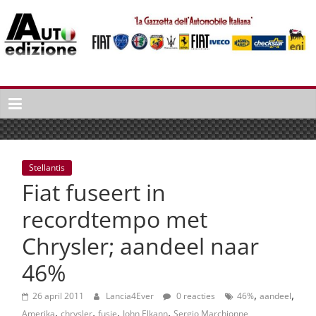
Spring
naar
inhoud
Auto
Edizione
La
Gazetta
dell'Automobile
Stellantis
Italiana
Fiat fuseert in
|
Italiaans
recordtempo met
autonieuws
Chrysler; aandeel naar
&
lifestyle
46%
,
,
26 april 2011
Lancia4Ever
0 reacties
46%
aandeel
,
,
,
,
Amerika
chrysler
fusie
John Elkann
Sergio Marchionne