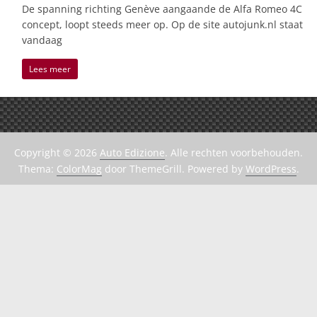
De spanning richting Genève aangaande de Alfa Romeo 4C
concept, loopt steeds meer op. Op de site autojunk.nl staat
vandaag
Lees meer
Copyright © 2026
Auto Edizione
. Alle rechten voorbehouden.
Thema:
ColorMag
door ThemeGrill. Powered by
WordPress
.