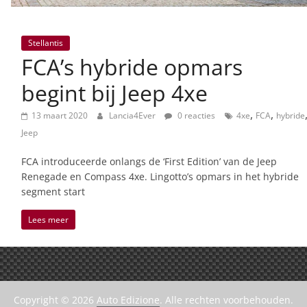
Stellantis
FCA’s hybride opmars
begint bij Jeep 4xe
,
,
13 maart 2020
Lancia4Ever
0 reacties
4xe
FCA
hybride
Jeep
FCA introduceerde onlangs de ‘First Edition’ van de Jeep
Renegade en Compass 4xe. Lingotto’s opmars in het hybride
segment start
Lees meer
Copyright © 2026
Auto Edizione
. Alle rechten voorbehouden.