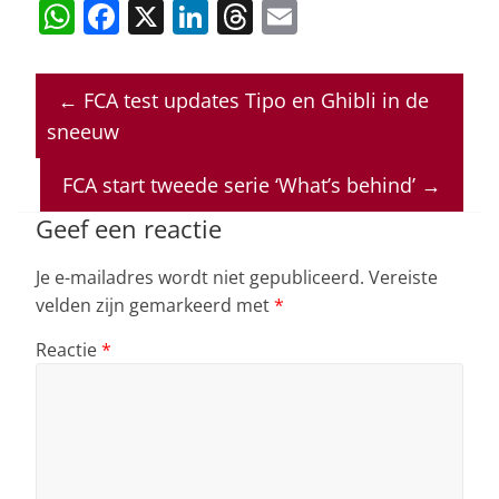
W
F
X
Li
T
E
h
a
n
h
m
at
c
k
re
ai
←
FCA test updates Tipo en Ghibli in de
s
e
e
a
l
sneeuw
A
b
dI
d
p
o
n
s
FCA start tweede serie ‘What’s behind’
→
p
o
Geef een reactie
k
Je e-mailadres wordt niet gepubliceerd.
Vereiste
velden zijn gemarkeerd met
*
Reactie
*