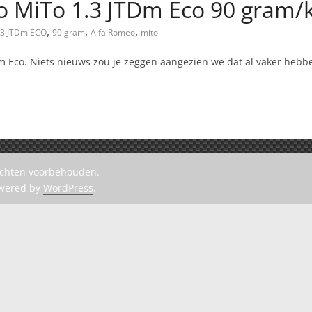
o MiTo 1.3 JTDm Eco 90 gram
,
,
,
.3 JTDm ECO
90 gram
Alfa Romeo
mito
 Eco. Niets nieuws zou je zeggen aangezien we dat al vaker hebb
rechten voorbehouden.
owered by
WordPress
.