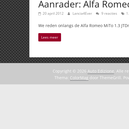
Aanrader: Alfa Rome
20 april 2012
Lancia4Ever
9 reacties
1
We reden onlangs de Alfa Romeo MiTo 1.3 JTDm
Lees meer
Copyright © 2026
Auto Edizione
. Alle 
Thema:
ColorMag
door ThemeGrill. P