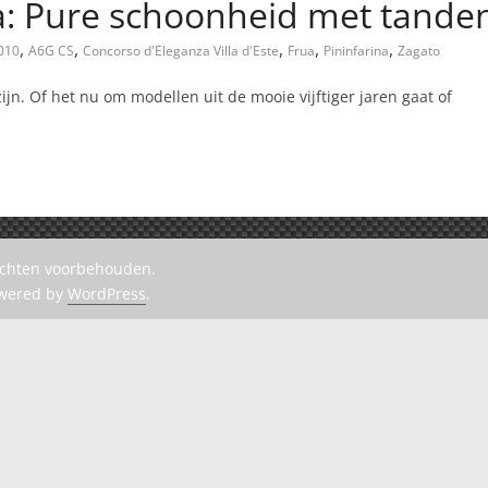
a: Pure schoonheid met tande
,
,
,
,
,
010
A6G CS
Concorso d'Eleganza Villa d'Este
Frua
Pininfarina
Zagato
zijn. Of het nu om modellen uit de mooie vijftiger jaren gaat of
rechten voorbehouden.
owered by
WordPress
.