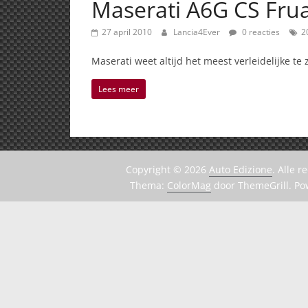
Maserati A6G CS Fru
27 april 2010
Lancia4Ever
0 reacties
2
Maserati weet altijd het meest verleidelijke te 
Lees meer
Copyright © 2026
Auto Edizione
. Alle 
Thema:
ColorMag
door ThemeGrill. P