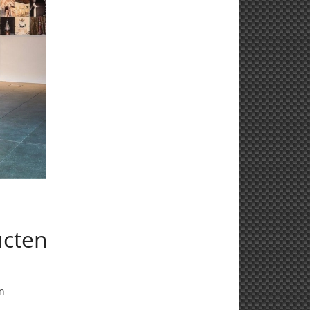
ucten
en