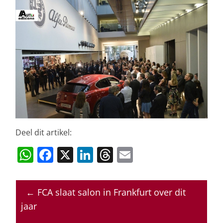
Deel dit artikel:
W
F
X
Li
T
E
h
a
n
h
m
at
c
k
re
ai
←
FCA slaat salon in Frankfurt over dit
s
e
e
a
l
jaar
A
b
dI
d