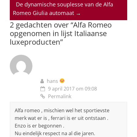
p
o
n
s
De dynamische souplesse van de Alfa
Romeo Giulia automaat
→
p
o
2 gedachten over “
Alfa Romeo
k
opgenomen in lijst Italiaanse
luxeproducten
”
hans
9 april 2017 om 09:08
Permalink
Alfa romeo , mischien wel het sportievste
merk wat er is , ferrari is er uit ontstaan .
Enzo is er begonnen .
Nu eindelijk respect na al die jaren.