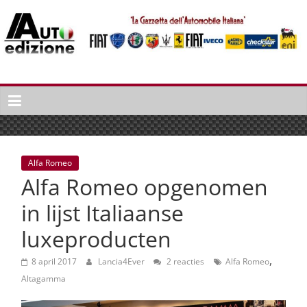
Spring
naar
inhoud
Auto
Edizione
La
Gazetta
dell'Automobile
Alfa Romeo
Italiana
Alfa Romeo opgenomen
|
Italiaans
in lijst Italiaanse
autonieuws
luxeproducten
&
lifestyle
,
8 april 2017
Lancia4Ever
2 reacties
Alfa Romeo
Altagamma