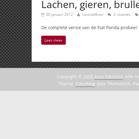
Lachen, gieren, brull
30 januari 2012
Lancia4Ever
2 reacties
De complete versie van de Fiat Panda-probeer ‘
Lees meer
Copyright © 2026
Auto Edizione
. Alle 
Thema:
ColorMag
door ThemeGrill. P