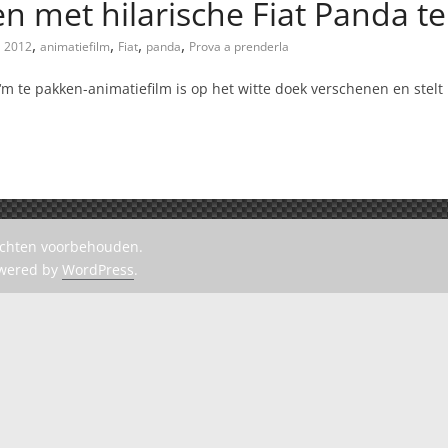
en met hilarische Fiat Panda t
,
,
,
,
2012
animatiefilm
Fiat
panda
Prova a prenderla
m te pakken-animatiefilm is op het witte doek verschenen en stelt
rechten voorbehouden.
owered by
WordPress
.