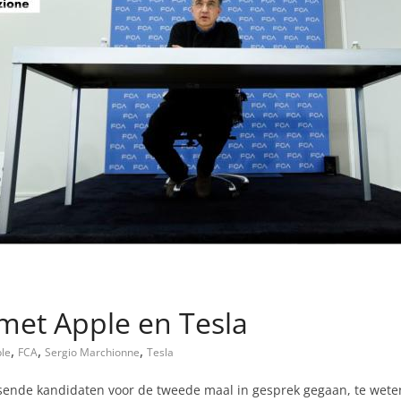
met Apple en Tesla
,
,
,
le
FCA
Sergio Marchionne
Tesla
sende kandidaten voor de tweede maal in gesprek gegaan, te weten