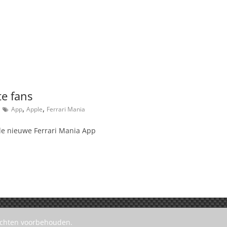
te fans
,
,
App
Apple
Ferrari Mania
de nieuwe Ferrari Mania App
rechten voorbehouden.