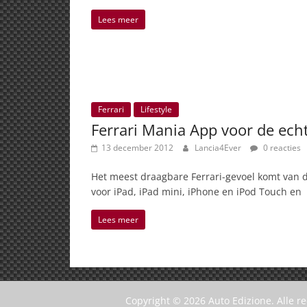
Lees meer
Ferrari
Lifestyle
Ferrari Mania App voor de ech
13 december 2012
Lancia4Ever
0 reacties
Het meest draagbare Ferrari-gevoel komt van 
voor iPad, iPad mini, iPhone en iPod Touch en
Lees meer
Copyright © 2026
Auto Edizione
. Alle 