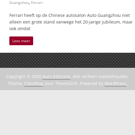
,
Guangzhou
Ferrari
Ferrari heeft op de Chinese autosalon Auto Guangzhou niet
alleen een grote stand vanwege het 20-jarige jubileum, maar
ook omdat
Lees meer
Copyright © 2026
Auto Edizione
. Alle rechten voorbehouden.
Thema:
ColorMag
door ThemeGrill. Powered by
WordPress
.